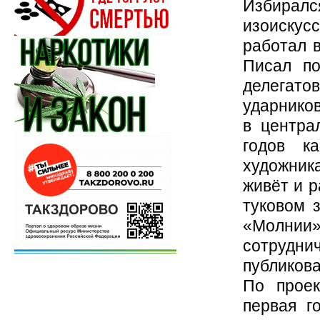
Избирал
изоискус
работал в
Писал по
делегато
ударников
в центра
годов ка
художника
живёт и р
туковом 
«Молнии
сотруднич
публиков
По проек
первая г