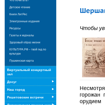
Что почитать?
Детское чтение
Книги ЛитРес
Электронные издания
Чтобы ув
Ресурсы
Газеты и журналы
Здоровый образ жизни
КУЛЬТУРА.РФ – твой гид по
культуре
Пушкинская карта
Виртуальный концертный
зал
Досуг
Несмотря
Наш город
горожан 
Решетовские встречи
орудием 