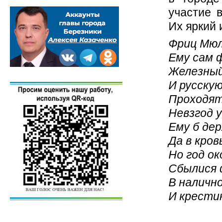
участие 
Их яркий 
Фриц Мюлл
Ему сам 
Железный
И русскую
Проходят
Невзгод 
Ему б де
Да в кров
Но год ок
Сбылися 
В наличн
И крестик