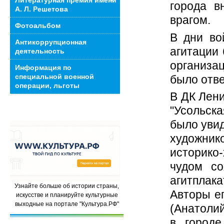
Литературная премия имени
города в
А. Л. Решетова
врагом.
Фотоальбом
В дни во
Антикоррупционная
агитации 
деятельность
организа
Информация по
специальной военной
было отв
операции, льготы
В ДК Лени
"Усольска
было увид
художник
историко
чудом со
агитплака
Узнайте больше об истории страны,
Авторы ег
искусстве и планируйте культурные
выходные на портале "Культура.РФ"
(Анатолий
в городе