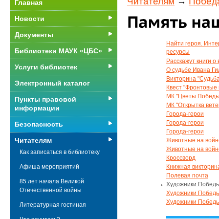
Читателям
→
Победа
Главная
Новости
Документы
Найти героя. Инте
Библиотеки МАУК «ЦБС»
ресурсы
Расскажут книги о
Услуги библиотек
О судьбе Ивана Ги
Викторина "Судьба
Электронный каталог
Квест "Фронтовые
МК "Цветы Победы
Пункты правовой
МК "Открытка вете
информации
Города-герои
Города-герои
Безопасность
Города-герои
Читателям
Животные на войне
Животные на войн
Как записаться в библиотеку
Кроссворд
Книжная викторин
Афиша мероприятий
Полевая почта
85 лет начала Великой
Художники Победы
Отечественной войны
Художники Победы
Художники Победы
Литературная гостиная