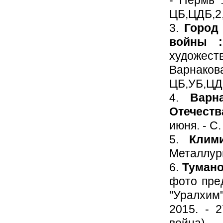
ЦБ,ЦДБ,2,3
3.
Город
войны :
художеств
Варнакова
ЦБ,УБ,ЦДБ,
4.
Варн
Отечеств
июня. - С.
5.
Клим
Металлург.
6.
Тумано
фото пре
"Уралхим"
2015. - 2
война).