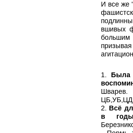
И все же 
фашистск
подлинны
вшивых ф
большим 
призыва
агитацион
1.
Была 
воспоми
Шварев.
ЦБ,УБ,ЦДБ
2.
Всё дл
в годы
Березнико
- Пермь :