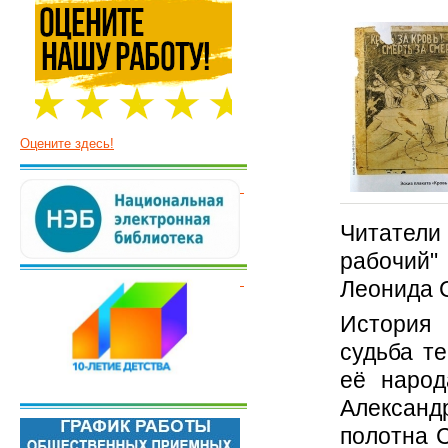
Оцените здесь!
Читатели 
рабочий
Леонида 
История 
судьба т
её народ
Александ
полотна С