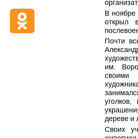
организат
В ноябре 
открыл 
послевое
Почти вс
Алекс
художест
им. Вор
своими
художн
занимал
уголков,
украшени
дереве и 
Своих уч
живописи