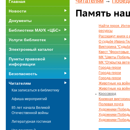
Читателям
→
Победа
Главная
Новости
Документы
Найти героя. Инте
Библиотеки МАУК «ЦБС»
ресурсы
Расскажут книги о
Услуги библиотек
О судьбе Ивана Ги
Викторина "Судьба
Электронный каталог
Квест "Фронтовые
МК "Цветы Победы
Пункты правовой
МК "Открытка вете
информации
Города-герои
Города-герои
Безопасность
Города-герои
Читателям
Животные на войне
Животные на войн
Как записаться в библиотеку
Кроссворд
Книжная викторин
Афиша мероприятий
Полевая почта
85 лет начала Великой
Художники Победы
Отечественной войны
Художники Победы
Художники Победы
Литературная гостиная