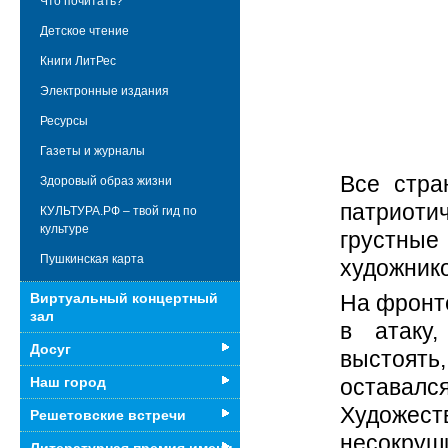
Что почитать?
Детское чтение
Книги ЛитРес
Электронные издания
Ресурсы
Газеты и журналы
Все стра
Здоровый образ жизни
патриоти
КУЛЬТУРА.РФ – твой гид по
культуре
грустные 
Пушкинская карта
художнико
На фронте
Виртуальный концертный
зал
в атаку,
Досуг
выстоят
оставал
Наш город
Художест
Решетовские встречи
несокруш