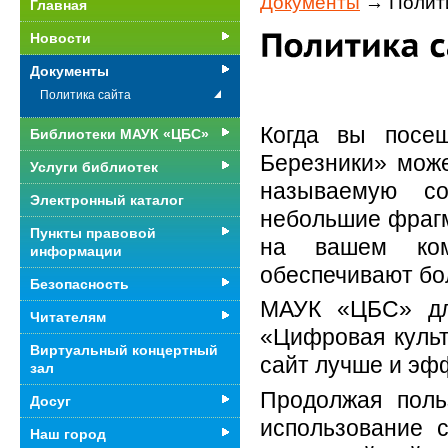
Документы
→ Полити
Главная
Новости
Документы
Политика сайта
Когда вы посе
Библиотеки МАУК «ЦБС»
Березники» може
Услуги библиотек
называемую co
Электронный каталог
небольшие фрагм
Пункты правовой
на вашем ком
информации
обеспечивают бо
Безопасность
МАУК «ЦБС» для
Читателям
«Цифровая культ
Виртуальный концертный
сайт лучше и эф
зал
Продолжая поль
Досуг
использование c
Наш город