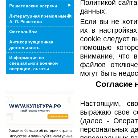
Политикой сайта
Решетовские встречи
данных.
Литературная премия имени
Если вы не хоти
А. Л. Решетова
их в настройках
Фотоальбом
cookie следует в
Антикоррупционная
помощью которо
деятельность
внимание, что в
Информация по
специальной военной
файлов отключе
операции, льготы
могут быть недо
Согласие 
Настоящим, св
выражаю свое с
(далее - Опера
персональных да
Узнайте больше об истории страны,
искусстве и планируйте культурные