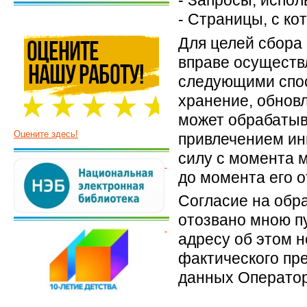
- Запросы, испол
- Страницы, с к
Для целей сбора 
вправе осуществ
следующими спос
хранение, обнов
может обрабатыв
Оцените здесь!
привлечением ин
силу с момента м
до момента его о
Согласие на обр
отозвано мною п
адресу об этом н
фактического пр
данных Операто