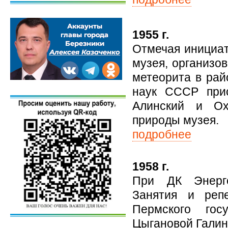
1955 г.
Отмечая инициат
музея, организо
метеорита в рай
наук СССР прис
Алинский и Ох
природы музея.
подробнее
1958 г.
При ДК Энерге
Занятия и реп
Пермского гос
Цыгановой Гали