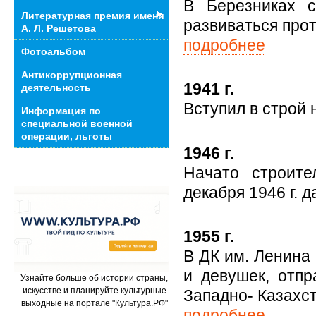
В Березниках с
Литературная премия имени
развиваться про
А. Л. Решетова
подробнее
Фотоальбом
Антикоррупционная
1941 г.
деятельность
Вступил в строй 
Информация по
специальной военной
операции, льготы
1946 г.
Начато строите
декабря 1946 г. 
1955 г.
В ДК им. Ленина
и девушек, отп
Узнайте больше об истории страны,
искусстве и планируйте культурные
Западно- Казахст
выходные на портале "Культура.РФ"
подробнее