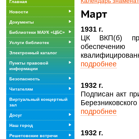
Календарь знаменат
Главная
Новости
Документы
1931 г.
Библиотеки МАУК «ЦБС»
ЦК ВКП(б) пр
Услуги библиотек
обеспечению
Электронный каталог
квалифицированн
подробнее
Пункты правовой
информации
Безопасность
1932 г.
Читателям
Подписан акт пр
Виртуальный концертный
Березниковского
зал
подробнее
Досуг
Наш город
1932 г.
Решетовские встречи