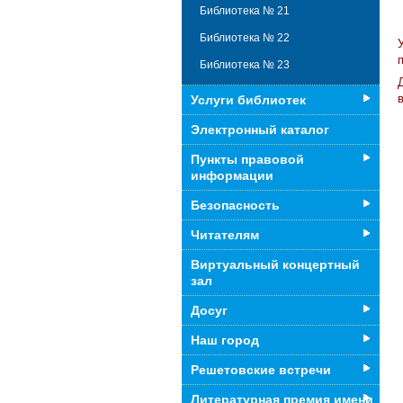
Библиотека № 21
Библиотека № 22
Библиотека № 23
Услуги библиотек
Электронный каталог
Пункты правовой
информации
Безопасность
Читателям
Виртуальный концертный
зал
Досуг
Наш город
Решетовские встречи
Литературная премия имени