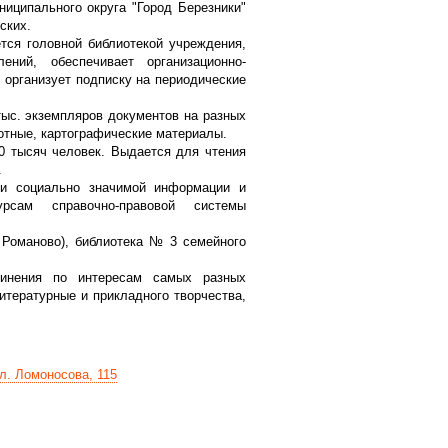
иципального округа "Город Березники"
ских.
ется головной библиотекой учреждения,
лений, обеспечивает организационно-
 организует подписку на периодические
ыс. экземпляров документов на разных
отные, картографические материалы.
 тысяч человек. Выдается для чтения
.
 и социально значимой информации и
рсам справочно-правовой системы
 Романово), библиотека № 3 семейного
динения по интересам самых разных
итературные и прикладного творчества,
ул. Ломоносова, 115