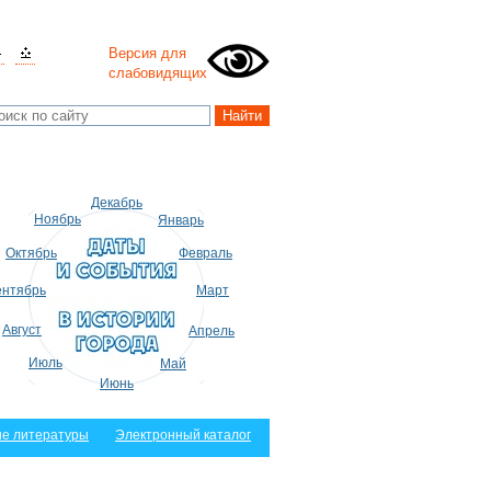
Версия для
слабовидящих
Декабрь
Ноябрь
Январь
Октябрь
Февраль
нтябрь
Март
Август
Апрель
Июль
Май
Июнь
е литературы
Электронный каталог