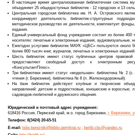
В настоящее время централизованная библиотечная система мун
объединяет 25 общедоступных библиотек - 12 городских и 13 сель
Центральная городская библиотека им. Н. А. Островского явля
координирует деятельность библиотек-структурных подразде
методическое руководство их деятельности, комплектует фонды,
издания.
Единый универсальный фонд учреждения состоит из более 400 т
носителях: печатные и электронные издания, аудиовизуальные, н
Ежегодно услугами библиотек МАУК «ЦБС» пользуются около 50
более 800 тысяч книг, журналов, печатных и электронных изданий
Шесть библиотек имеют статус публичных центров правовой
предоставляют свободный доступ к электронным ресу
«КонсультантПлюс».
Три библиотеки имеют статус «модельная»: библиотека № 2 (с.
чтения (г. Березники), библиотека № 8 (п. Железнодорожный).
На базе библиотек действуют клубные и творческие объе
направлений: детские и подростковые, юношеские и взрослые; л
садоводов-любителей и дружеского общения.
Юридический и почтовый адрес учреждения:
618416 Россия, Пермский край, м.о. город Березники,
г. Березники, 
Телефон: 8(3424) 20-65-51
E-mail:
tsbs-berezniki@biblio.permkrai.ru
;
berlib.cbc@yandex.ru
Сайт:
http://berlib.ru/