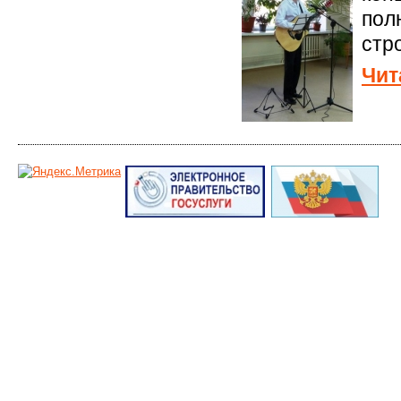
пол
стр
Чит