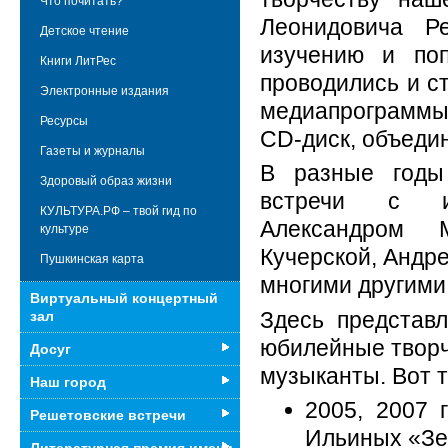
Что почитать?
Леонидовича Ре
Детское чтение
изучению и поп
Книги ЛитРес
проводились и с
Электронные издания
медиапрограммы 
Ресурсы
CD-диск, объеди
Газеты и журналы
В разные годы
Здоровый образ жизни
встречи с из
КУЛЬТУРА.РФ – твой гид по
Александром 
культуре
Кучерской, Андр
Пушкинская карта
многими другим
Виртуальный концертный
Здесь представл
зал
юбилейные творч
Досуг
музыканты. Вот т
Наш город
2005, 2007 
Решетовские встречи
Ильиных «Зе