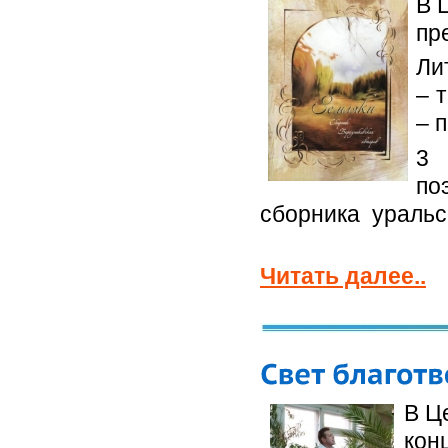
В 
пр
Ли
– 
– 
3 
по
сборника уральс
Читать далее..
В Ц
кон