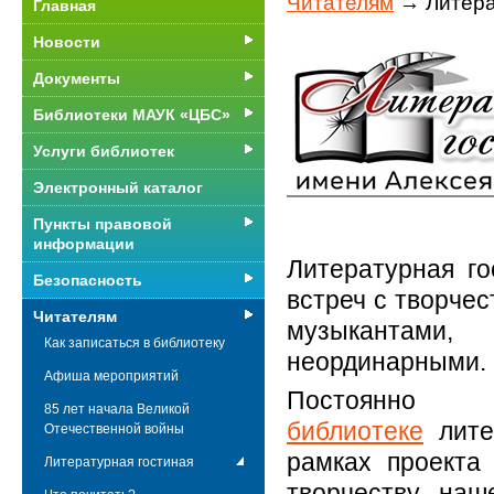
Читателям
→ Литера
Главная
Новости
Документы
Библиотеки МАУК «ЦБС»
Услуги библиотек
Электронный каталог
Пункты правовой
информации
Литературная го
Безопасность
встреч с творче
Читателям
музыкантами,
Как записаться в библиотеку
неординарными.
Афиша мероприятий
Постоянн
85 лет начала Великой
библиотеке
литер
Отечественной войны
рамках проекта
Литературная гостиная
творчеству наш