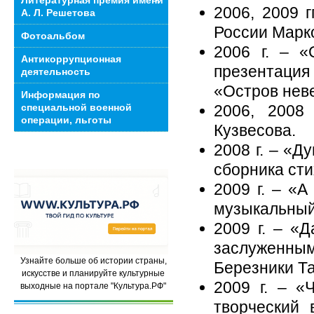
Литературная премия имени
2006, 2009 
А. Л. Решетова
России Марк
Фотоальбом
2006 г. – «
Антикоррупционная
презентаци
деятельность
«Остров нев
Информация по
специальной военной
2006, 2008
операции, льготы
Кузвесова.
2008 г. – «
сборника ст
2009 г. – «
музыкальный
2009 г. – «
заслуженны
Узнайте больше об истории страны,
Березники Т
искусстве и планируйте культурные
2009 г. – «
выходные на портале "Культура.РФ"
творческий 