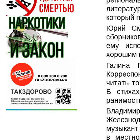
литерату
который п
Юрий См
сборнико
ему испо
хорошим 
Галина 
Корреспо
читать т
В стихах
ранимост
Владими
Железно
музыкант-
в местно