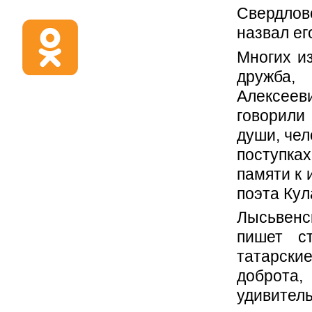
Свердлов
назвал ег
Многих и
дружба,
Алексее
говорили
души, чел
поступках
памяти к 
поэта Кул
Лысьвенс
пишет ст
татарские
доброт
удивител