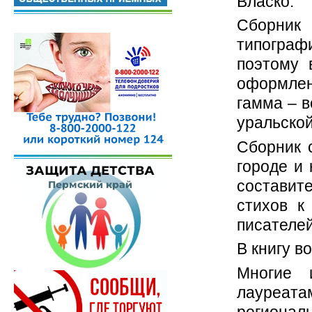
Власко.
Сборник 
типограф
поэтому 
оформлен
гамма – в
уральско
Сборник 
городе и
составит
стихов к
писателе
В книгу в
Многие 
лауреа
регионал