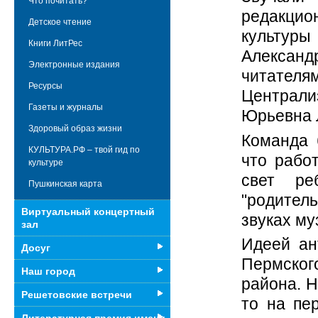
Что почитать?
редакцио
Детское чтение
культур
Книги ЛитРес
Александ
Электронные издания
читате
Ресурсы
Централ
Газеты и журналы
Юрьевна 
Здоровый образ жизни
Команда 
КУЛЬТУРА.РФ – твой гид по
что рабо
культуре
свет ре
Пушкинская карта
"родител
Виртуальный концертный
звуках му
зал
Идеей ан
Досуг
Пермског
Наш город
района. Н
Решетовские встречи
то на пе