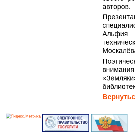
авторов.
Презент
специал
Альфия 
техниче
Москалёв
Поэтичес
внимания
«Земляки
библиотек
Вернутьс