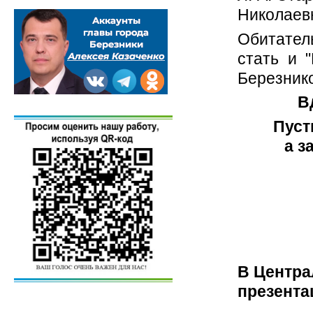
Николаевн
Обитател
стать и 
Березнико
В
Пуст
а з
В Центра
презента