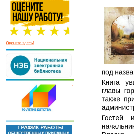
Оцените здесь!
под назв
Книга ув
главы го
также пр
админист
Гостей и
начальн