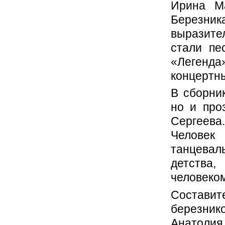
Ирина М
Березник
выразите
стали пе
«Легенда
концертн
В сборни
но и про
Сергеев
Человек
танцевал
детства,
человеком
Состави
березник
Анатолия