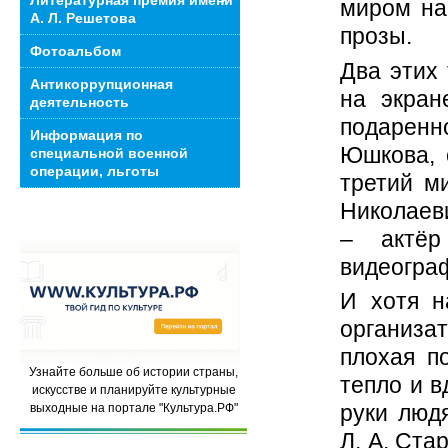
Литературная премия имени
миром на
А. Л. Решетова
прозы.
Фотоальбом
Два этих 
Антикоррупционная
на экран
деятельность
подаренно
Информация по
Юшкова, 
специальной военной
операции, льготы
третий м
Николаев
– актёр 
видеограф
И хотя н
организа
плохая п
Узнайте больше об истории страны,
тепло и в
искусстве и планируйте культурные
руки людя
выходные на портале "Культура.РФ"
Л. А. Ст