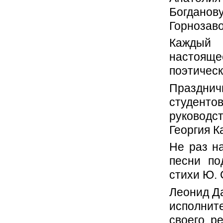
Богдан
Горнозаво
Каждый 
настояще
поэтическ
Празднич
студенто
руководс
Георгия К
Не раз н
песни по
стихи Ю.
Леонид Да
исполнит
своего р