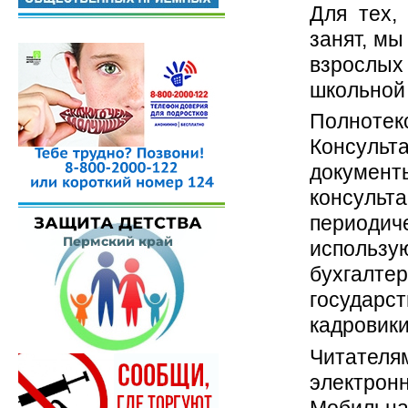
Для тех,
занят, м
взрослых
школьной
Полнотек
Консул
докумен
консуль
периодич
использу
бухгалте
государ
кадровики
Читател
электр
Мобильн