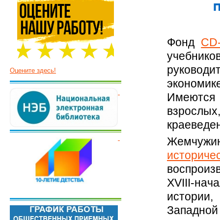
Фонд
СD-
учебнико
руководи
Оцените здесь!
экономик
Имеются 
взрослых
краеведе
Жемчу
историч
воспроиз
XVIII-на
истории,
Западной