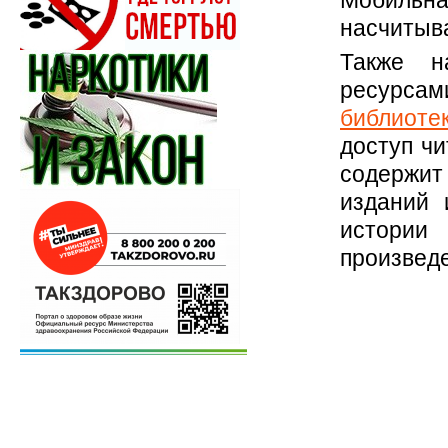
насчитыва
Также н
ресурс
библиоте
доступ ч
содержит
изданий 
истори
произвед