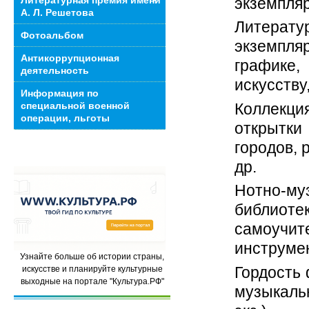
экземпляр
Литературная премия имени
А. Л. Решетова
Литерат
Фотоальбом
экземпляр
Антикоррупционная
графике
деятельность
искусству,
Информация по
Коллекция
специальной военной
операции, льготы
открытки
городов, 
др.
Нотно-м
библиоте
самоучи
инструмен
Узнайте больше об истории страны,
Гордость 
искусстве и планируйте культурные
выходные на портале "Культура.РФ"
музыкаль