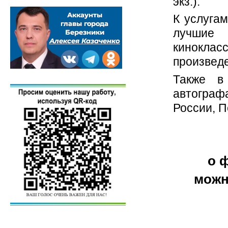
экз.).
К услуга
лучшие 
кинокла
произвед
Также в
автограф
России, П
о 
можн