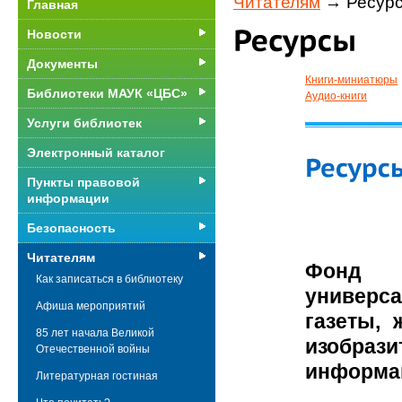
Читателям
→ Ресур
Главная
Новости
Документы
Книги-миниатюры
Библиотеки МАУК «ЦБС»
Аудио-книги
Услуги библиотек
Электронный каталог
Пункты правовой
информации
Безопасность
Читателям
Фонд 
Как записаться в библиотеку
универса
Афиша мероприятий
газеты, 
85 лет начала Великой
изобрази
Отечественной войны
информац
Литературная гостиная