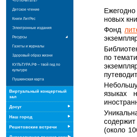
Что почитать?
Ежегодно 
Детское чтение
новых кн
Книги ЛитРес
Электронные издания
Фонд
лит
экземпляр
Ресурсы
Газеты и журналы
Библиоте
Здоровый образ жизни
по темат
экземпля
КУЛЬТУРА.РФ – твой гид по
культуре
путеводит
Пушкинская карта
Небольшу
Виртуальный концертный
языках 
зал
иностранн
Досуг
Уникальн
Наш город
содержит
Решетовские встречи
(около 1