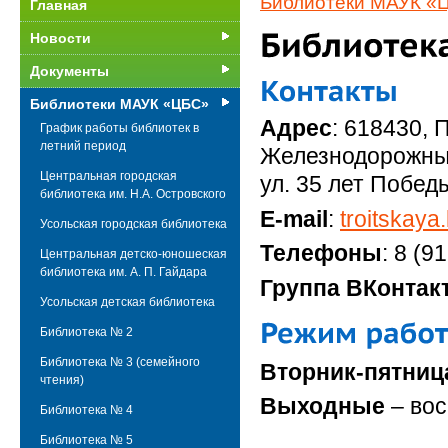
Библиотеки МАУК «
Главная
Новости
Документы
Библиотеки МАУК «ЦБС»
Адрес
:
618430, П
График работы библиотек в
летний период
Железнодорожны
Центральная городская
ул. 35 лет Победы
библиотека им. Н.А. Островского
E-mail
:
troitskay
Усольская городская библиотека
Телефоны
: 8 (9
Центральная детско-юношеская
библиотека им. А. П. Гайдара
Группа ВКонтак
Усольская детская библиотека
Библиотека № 2
Библиотека № 3 (cемейного
Вторник-пятни
чтения)
Выходные
– во
Библиотека № 4
Библиотека № 5