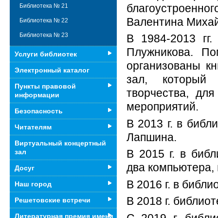
благоустроенн
Библиотека № 21
Валентина Михай
Библиотека № 22
Библиотека № 23
В 1984-2013 гг
Плужникова. П
Услуги библиотек
организованы кн
Электронный каталог
зал, который 
Пункты правовой
творчества, для
информации
мероприятий.
Безопасность
В 2013 г. в биб
Читателям
Лапшина.
Виртуальный концертный
В 2015 г. в биб
зал
два компьютера, 
Досуг
В 2016 г. в библ
Наш город
В 2018 г. библио
Решетовские встречи
С 2019 г. библи
Литературная премия имени