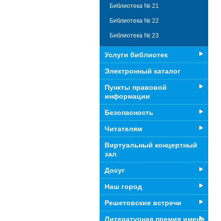
Библиотека № 21
Библиотека № 22
Библиотека № 23
Услуги библиотек
Электронный каталог
Пункты правовой
информации
Безопасность
Читателям
Виртуальный концертный
зал
Досуг
Наш город
Решетовские встречи
Литературная премия имени