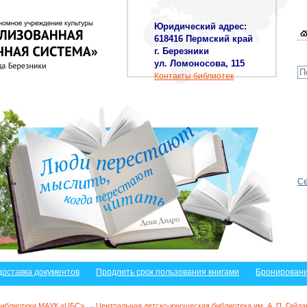
Юридический адрес:
618416 Пермский край
г. Березники
ул. Ломоносова, 115
Контакты библиотек
Се
доставка документов
Продлить срок пользования книгами
Бронировани
Библиотеки МАУК «ЦБС»
→
Центральная детско-юношеская библиотека им. А. П. Гайда