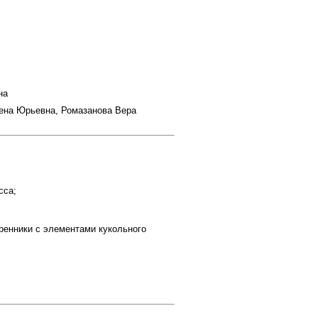
на
ена Юрьевна, Ромазанова Вера
сса;
тренники с элементами кукольного