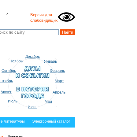
Версия для
слабовидящих
Декабрь
Ноябрь
Январь
Октябрь
Февраль
нтябрь
Март
Август
Апрель
Июль
Май
Июнь
е литературы
Электронный каталог
ра
→ Контакты