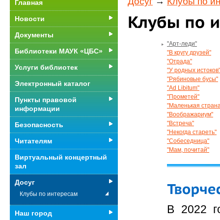
Досуг
→
Клубы по и
Главная
Новости
Документы
"Арт-леди"
Библиотеки МАУК «ЦБС»
"В кругу друзей"
"Отрада"
Услуги библиотек
"У родных истоков
"Рябиновые бусы"
Электронный каталог
"Ad Libitum"
"Прометей"
Пункты правовой
"Маленькая страна
информации
"Воображариум"
"Встреча"
Безопасность
"Некогда стареть"
Читателям
"Собеседница"
"Мам, почитай"
Виртуальный концертный
зал
Досуг
Клубы по интересам
В 2022 г
Наш город