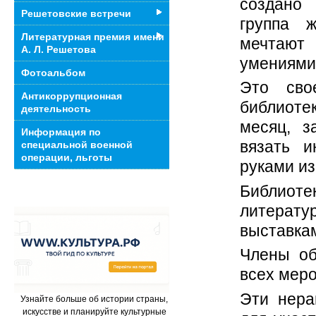
создано 
Решетовские встречи
группа 
Литературная премия имени
мечтают 
А. Л. Решетова
умениями 
Фотоальбом
Это сво
Антикоррупционная
библиоте
деятельность
месяц, з
Информация по
вязать и
специальной военной
операции, льготы
руками из
Библиоте
литерату
выставкам
Члены об
всех меро
Эти нера
Узнайте больше об истории страны,
искусстве и планируйте культурные