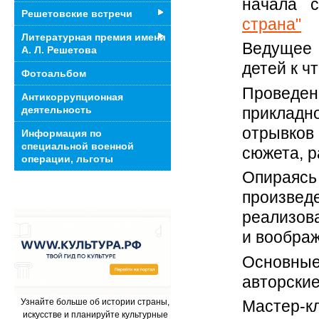
начала 
Решетовские встречи
страна"
Литературная премия имени
Ведущее 
А. Л. Решетова
детей к ч
Фотоальбом
Проведе
Антикоррупционная
приклад
деятельность
отрывков
Информация по
специальной военной
сюжета, р
операции, льготы
Опираяс
произвед
реализов
и вообра
Основные
авторские
Узнайте больше об истории страны,
Мастер-кл
искусстве и планируйте культурные