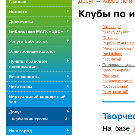
Досуг
→
Клубы по и
Главная
Новости
Документы
"Арт-леди"
Библиотеки МАУК «ЦБС»
"В кругу друзей"
"Отрада"
Услуги библиотек
"У родных истоков
"Рябиновые бусы"
Электронный каталог
"Ad Libitum"
"Прометей"
Пункты правовой
"Маленькая страна
информации
"Воображариум"
"Встреча"
Безопасность
"Некогда стареть"
Читателям
"Собеседница"
"Мам, почитай"
Виртуальный концертный
зал
Досуг
Клубы по интересам
На базе
Наш город