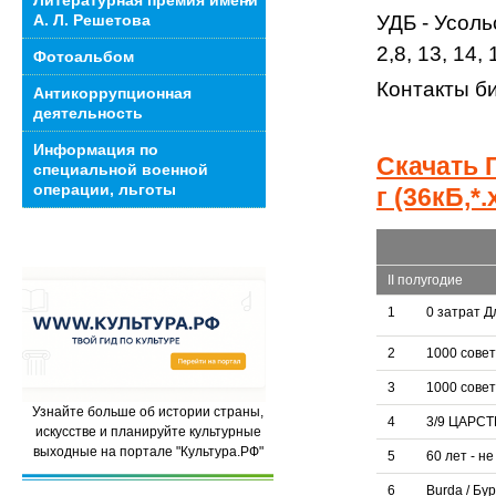
Литературная премия имени
УДБ - Усоль
А. Л. Решетова
2,8, 13, 14,
Фотоальбом
Контакты б
Антикоррупционная
деятельность
Информация по
Скачать 
специальной военной
операции, льготы
г
(36кБ,*.x
II полугодие
1
0 затрат 
2
1000 сове
3
1000 совет
Узнайте больше об истории страны,
4
3/9 ЦАРС
искусстве и планируйте культурные
выходные на портале "Культура.РФ"
5
60 лет - н
6
Burda / Бу