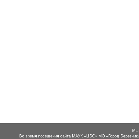
Мы 
Во время посещения сайта МАУК «ЦБС» МО «Город Березники