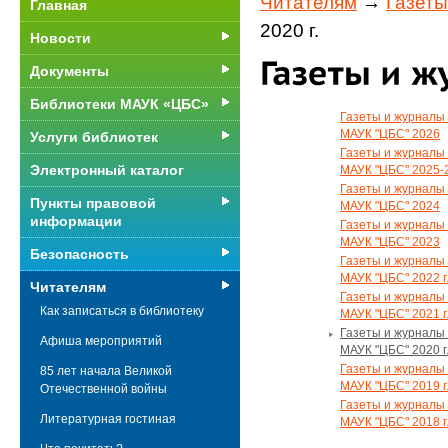
Читателям
→
Газет
Главная
2020 г.
Новости
Документы
Библиотеки МАУК «ЦБС»
Газеты и журналы
МАУК "ЦБС" 2026
Услуги библиотек
Газеты и журналы
Электронный каталог
МАУК "ЦБС" 2025-
Газеты и журналы
Пункты правовой
МАУК "ЦБС" 2024
информации
Газеты и журналы
МАУК "ЦБС" 2023
Безопасность
Газеты и журналы
МАУК "ЦБС" 2022 г
Читателям
Газеты и журналы
Как записаться в библиотеку
МАУК "ЦБС" 2021 г
Газеты и журналы
Афиша мероприятий
МАУК "ЦБС" 2020 г
Газеты и журналы
85 лет начала Великой
МАУК "ЦБС" 2019 г
Отечественной войны
Газеты и журналы
Литературная гостиная
МАУК "ЦБС" 2018 г