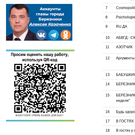
7
Cosmopolit
8
Psichologi
9
RU.ДА
10
АБВГД - С
11
АЗОТЧИК
12
Аргументы
13
БАБУШКИ
14
БЕРЕЗНИ
15
БЕРЕЗНИКО
неделя"
16
Будь здоро
17
В ГОСТЯХ
18
В гостях у 