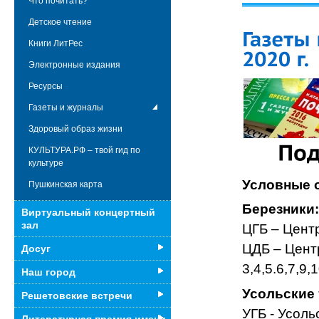
Что почитать?
Детское чтение
Книги ЛитРес
Электронные издания
Ресурсы
Газеты и журналы
Здоровый образ жизни
КУЛЬТУРА.РФ – твой гид по
культуре
Условные 
Пушкинская карта
Березники:
Виртуальный концертный
зал
ЦГБ – Цент
ЦДБ – Цент
Досуг
3,4,5.6,7,9
Наш город
Усольские 
Решетовские встречи
УГБ - Усоль