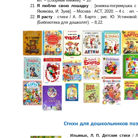
ил. – (Озорные книжки). – 10.
Я люблю свою лошадку
: [книжка-погремушка с 
Якимова, И. Зуев]. – Москва : АСТ, 2020. – 4 с. : ил.
Я расту
: стихи / А. Л. Барто ; рис. Ю. Устиновой.
(Библиотека для дошколят). – 8,22.
Ильиных, Л. П. Детские стихи
/ Л