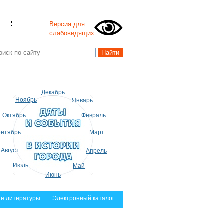
Версия для
слабовидящих
Декабрь
Ноябрь
Январь
Октябрь
Февраль
нтябрь
Март
Август
Апрель
Июль
Май
Июнь
е литературы
Электронный каталог