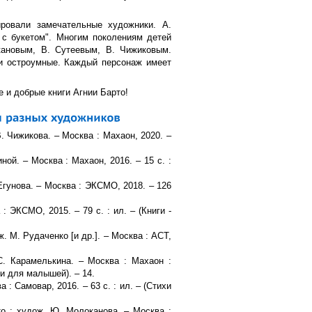
ровали замечательные художники. А.
 с букетом". Многим поколениям детей
ановым, В. Сутеевым, В. Чижиковым.
 и остроумные. Каждый персонаж имеет
е и добрые книги Агнии Барто!
В. Чижикова. – Москва : Махаон, 2020. –
иной. – Москва : Махаон, 2016. – 15 с. :
. Егунова. – Москва : ЭКСМО, 2018. – 126
: ЭКСМО, 2015. – 79 с. : ил. – (Книги -
ж. М. Рудаченко [и др.]. – Москва : АСТ,
С. Карамелькина. – Москва : Махаон :
ки для малышей). – 14.
 : Самовар, 2016. – 63 с. : ил. – (Стихи
то ; худож. Ю. Молоканова. – Москва :