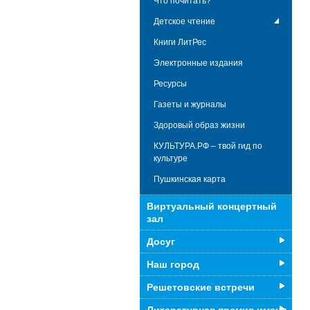
Что почитать?
Детское чтение
Книги ЛитРес
Электронные издания
Ресурсы
Газеты и журналы
Здоровый образ жизни
КУЛЬТУРА.РФ – твой гид по
культуре
Пушкинская карта
Виртуальный концертный
зал
Досуг
Наш город
Решетовские встречи