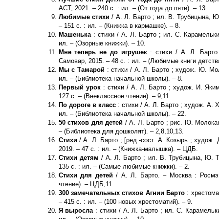
АСТ, 2021. – 240 с. : ил. – (От года до пяти). – 13.
Любимые стихи
/ А. Л. Барто ; ил. В. Трубицына, 
– 151 с. : ил. – (Книжка в кармашке). – 8.
Машенька
: стихи / А. Л. Барто ; ил. С. Карамельки
ил. – (Озорные книжки). – 10.
Мне теперь не до игрушек
: стихи / А. Л. Барто
Самовар, 2015. – 48 с. : ил. – (Любимые книги детств
Мы с Тамарой
: стихи / А. Л. Барто ; худож. Ю. Мол
ил. – (Библиотека начальной школы). – 8.
Первый урок
: стихи / А. Л. Барто ; худож. И. Яким
127 с. – (Внеклассное чтение). – 9,11.
По дороге в класс
: стихи / А. Л. Барто ; худож. А. 
ил. – (Библиотека начальной школы). – 22.
50 стихов для детей
/ А. Л. Барто ; рис. Ю. Молокан
– (Библиотека для дошколят). – 2,8,10,13.
Стихи
/ А. Л. Барто ; [ред.-сост. А. Козырь ; худож. 
2019. – 47 с. : ил. – (Книжка-малышка). – ЦДБ.
Стихи детям
/ А. Л. Барто ; ил. В. Трубицына, Ю. 
135 с. : ил. – (Самые любимые книжки). – 2.
Стихи для детей
/ А. Л. Барто. – Москва : Росмэн
чтение). – ЦДБ,11.
300 замечательных стихов Агнии Барто
: хрестомат
– 415 с. : ил. – (100 новых хрестоматий). – 9.
Я выросла
: стихи / А. Л. Барто ; ил. С. Карамельк