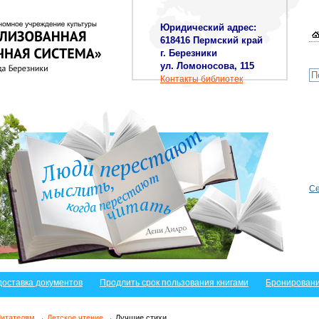
Юридический адрес:
618416 Пермский край
г. Березники
ул. Ломоносова, 115
Контакты библиотек
Се
доставка документов
Продлить срок пользования книгами
Бронировани
Читателям
→
Детское чтение
→ Лучшие стихи