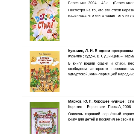
Березники, 2004. – 43 с. – (Березников
Несмотря на то, что эти стихи берез
надеялась, что книга найдёт отклик у
Кузьмин, Л. И. В одном прекрасном 
Кузьмин ; худож. В. Сушинцев. – Пермь, 
В книгу вошли сказки и стихи, пе
свободном авторском переложении
удмуртской, коми-пермяцкой народных 
Марков, Ю. П. Хорошее чудище : сти
Корякин. – Березники : ПрессА, 2008. –
Ооочень хороший серьёзный взрос
книгу для детей и посвятил её своим в