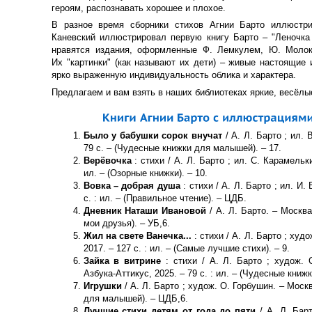
героям, распознавать хорошее и плохое.
В разное время сборники стихов Агнии Барто иллюстри
Каневский иллюстрировал первую книгу Барто – "Леночка
нравятся издания, оформленные Ф. Лемкулем, Ю. Молок
Их "картинки" (как называют их дети) – живые настоящие
ярко выраженную индивидуальность облика и характера.
Предлагаем и вам взять в наших библиотеках яркие, весёлы
Было у бабушки сорок внучат
/ А. Л. Барто ; ил. 
79 с. – (Чудесные книжки для малышей). – 17.
Верёвочка
: стихи / А. Л. Барто ; ил. С. Карамельк
ил. – (Озорные книжки). – 10.
Вовка – добрая душа
: стихи / А. Л. Барто ; ил. И
с. : ил. – (Правильное чтение). – ЦДБ.
Дневник Наташи Ивановой
/ А. Л. Барто. – Москва 
мои друзья). – УБ,6.
Жил на свете Ванечка...
: стихи / А. Л. Барто ; худо
2017. – 127 с. : ил. – (Самые лучшие стихи). – 9.
Зайка в витрине
: стихи / А. Л. Барто ; худож. 
Азбука-Аттикус, 2025. – 79 с. : ил. – (Чудесные книж
Игрушки
/ А. Л. Барто ; худож. О. Горбушин. – Москва
для малышей). – ЦДБ,6.
Лучшие стихи детям от года до пяти
/ А. Л. Бар