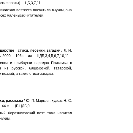
ские поэты). – ЦБ,3,7,11.
никовская поэтесса посвятила внукам, она
 всех маленьких читателей.
царстве : стихи, песенки, загадки
/ Л. И.
2000. – 196 с. : ил. – ЦДБ,3,4,5,6,7,10,11.
сенки и прибаутки народов Прикамья в
 из русской, башкирской, татарской,
поэзий, а также стихи-загадки.
хи, рассказы
/ Ю. П. Марков ; худож. Н. С.
 44 с. – ЦБ,ЦДБ,9.
лый березниковский поэт тоже написал
нукам.