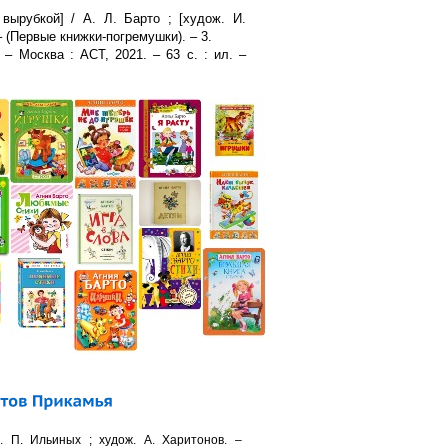
вырубкой] / А. Л. Барто ; [худож. И.
 – (Первые книжки-погремушки). – 3.
 – Москва : АСТ, 2021. – 63 с. : ил. –
. П. Ильиных ; худож. А. Харитонов. –