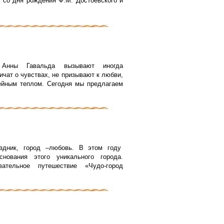
со дня рождения Ф.М. Достоевского и
Анны Гавальда вызывают иногда
ичат о чувствах, не призывают к любви,
ейным теплом. Сегодня мы предлагаем
раздник, город –любовь. В этом году
нования этого уникального города.
ательное путешествие «Чудо-город