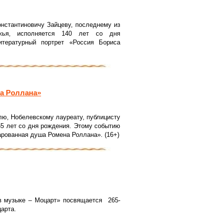
нстантиновичу Зайцеву, последнему из
ежья, исполняется 140 лет со дня
тературный портрет «Россия Бориса
а Роллана»
лю, Нобелевскому лауреату, публицисту
5 лет со дня рождения. Этому событию
рованная душа Ромена Роллана». (16+)
в музыке – Моцарт» посвящается 265-
арта.