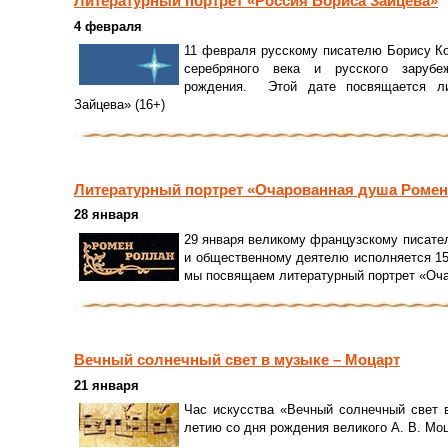
Литературный портрет «Россия Бориса Зайцева»
4 февраля
11 февраля русскому писателю Борису Ко
серебряного века и русского заруб
рождения. Этой дате посвящается ли
Зайцева» (16+)
Литературный портрет «Очарованная душа Ромен
28 января
29 января великому французскому писате
и общественному деятелю исполняется 15
мы посвящаем литературный портрет «Оча
Вечный солнечный свет в музыке – Моцарт
21 января
Час искусства «Вечный солнечный свет 
летию со дня рождения великого А. В. Моц