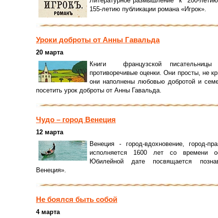
Литературное размышление к 200-летию 
155-летию публикации романа «Игрок».
Уроки доброты от Анны Гавальда
20 марта
Книги французской писательницы 
противоречивые оценки. Они просты, не кр
они наполнены любовью добротой и сем
посетить урок доброты от Анны Гавальда.
Чудо – город Венеция
12 марта
Венеция - город-вдохновение, город-п
исполняется 1600 лет со времени ос
Юбилейной дате посвящается познав
Венеция».
Не боялся быть собой
4 марта