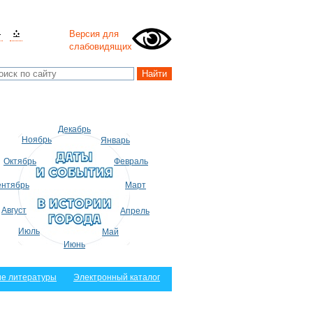
Версия для
слабовидящих
Декабрь
Ноябрь
Январь
Октябрь
Февраль
нтябрь
Март
Август
Апрель
Июль
Май
Июнь
е литературы
Электронный каталог