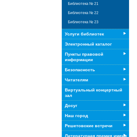
Библиотека № 21
Библиотека № 22
Библиотека № 23
Услуги библиотек
Электронный каталог
Пункты правовой
информации
Безопасность
Читателям
Виртуальный концертный
зал
Досуг
Наш город
Решетовские встречи
Литературная премия имени