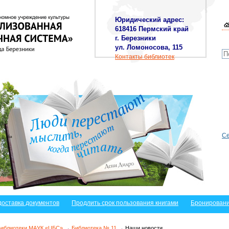
Юридический адрес:
618416 Пермский край
г. Березники
ул. Ломоносова, 115
Контакты библиотек
Се
доставка документов
Продлить срок пользования книгами
Бронировани
Библиотеки МАУК «ЦБС»
→
Библиотека № 11
→ Наши новости