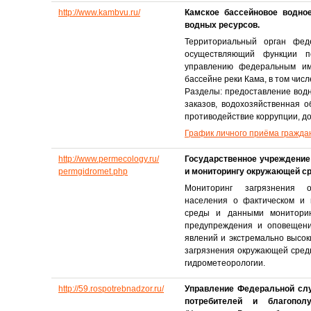
http://www.kambvu.ru/
Камское бассейновое водно
водных ресурсов.
Территориальный орган феде
осуществляющий функции п
управлению федеральным им
бассейне реки Кама, в том числ
Разделы: предоставление вод
заказов, водохозяйственная о
противодействие коррупции, д
График личного приёма гражда
http://www.permecology.ru/
Государственное учреждение
permgidromet.php
и мониторингу окружающей с
Мониторинг загрязнения 
населения о фактическом и 
среды и данными мониторин
предупреждения и оповещени
явлений и экстремально высок
загрязнения окружающей сред
гидрометеорологии.
http://59.rospotrebnadzor.ru/
Управление Федеральной сл
потребителей и благопол