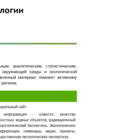
ным, аналитическим, статистическим,
ю окружающей среды и экологической
авленный материал поможет активному
 региона.
циальный сайт.
я информация - новости, качество
хностных водных объектов, радиационный
орологический бюллетень. Экологическое
нференции, семинары, акции, проекты,
арственная экологическая экспертиза.