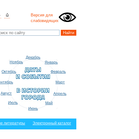
Версия для
слабовидящих
Декабрь
Ноябрь
Январь
Октябрь
Февраль
нтябрь
Март
Август
Апрель
Июль
Май
Июнь
е литературы
Электронный каталог