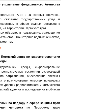
е управление федерального Агентства
рального Агентства водных ресурсов,
о оказанию государственных услуг и
уществом в сфере водных ресурсов в
е, на территории Пермского края.
ных объектов в пользование, размещение
бстановка, мониторинг водных объектов,
окументы.
н
 Пермский центр по гидрометеорологии
реды.
окружающей среды, информирование
прогнозируемом состоянии окружающей
га загрязнения, обеспечение системы
я о возникновении опасных природных
их уровнях радиоактивного и химического
ы, наблюдения и исследования в области
ужбы по надзору в сфере защиты прав
учия человека
по Пермскому краю