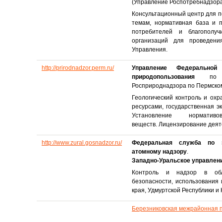
(Управление Роспотребнадзора
Консультационный центр для 
темам, нормативная база и 
потребителей и благополуч
организаций для проведени
Управления.
http://prirodnadzor.perm.ru/
Управление Федеральн
природопользования
по Пе
Росприроднадзора по Пермском
Геологический контроль и ох
ресурсами, государственная э
Установление нормат
веществ. Лицензирование деят
http://www.zural.gosnadzor.ru/
Федеральная служба по эк
атомному надзору
.
Западно-Уральское управлен
Контроль и надзор в обла
безопасности, использования
края, Удмуртской Республики и 
Березниковская межрайонная 