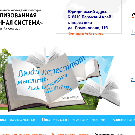
Юридический адрес:
618416 Пермский край
г. Березники
ул. Ломоносова, 115
Контакты библиотек
Се
доставка документов
Продлить срок пользования книгами
Бронировани
Пункты правовой информации
→
Экологическая страница
→ Интернет-ресурсы