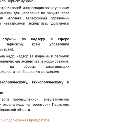
 по Пермскому краю).
потребителей: информация по актуальным
памятки для населения по защите прав
ия человека, телефонный справочник
я независимой экспертизы. Документы
ой службы по надзору в сфере
рмскому краю (управление
у краю).
рана недр, надзор за водными и лесными
кологическая экспертиза и нормирование.
ивов на сбросы загрязняющих
ельности по обращению с отходами.
ологическому, технологическому и
ие
сти промышленной, энергетической
 и охраны недр на территории Пермского
Кировской области.
природоохранная прокуратура