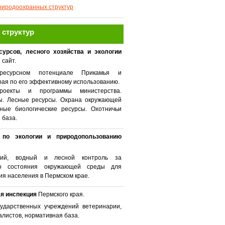
риродоохранных структур
структур
урсов, лесного хозяйства и экологии
сайт.
ресурсном потенциале Прикамья и
рая по его эффективному использованию.
Проекты и программы министерства.
ы. Лесные ресурсы. Охрана окружающей
ные биологические ресурсы. Охотничьи
 база.
я по экологии и природопользованию
еский, водный и лесной контроль за
ого состояния окружающей среды для
я населения в Пермском крае.
я инспекция
Пермского края.
ударственных учреждений ветеринарии,
листов, нормативная база.