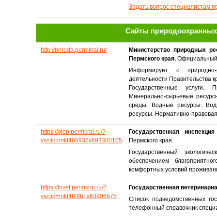
Задать вопрос специалистам п
Сайты природоохранных 
http://priroda.permkrai.ru/
Министерство природных рес
Пермского края.
Официальный 
Информирует о природно-
деятельности Правительства к
Государственные услуги. 
Минерально-сырьевые ресурс
среды. Водные ресурсы. Вод
ресурсы. Нормативно-правовая
https://giep.permkrai.ru/?
Государственная инспекци
ysclid=mkl465937x693300105
Пермского края.
Государственный экологич
обеспечением благоприятн
комфортных условий проживани
https://invet.permkrai.ru/?
Государственная ветеринарна
ysclid=mkl48f9h1x63906975
Список подведомственных гос
телефонный справочник специа