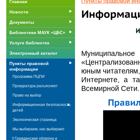
Пункты правовой и
Главная
Новости
Документы
Библиотеки МАУК «ЦБС»
Услуги библиотек
Муниципальн
Электронный каталог
«Централизова
Пункты правовой
информации
юным читателям,
Программа ПЦПИ
Интернете, а та
Прокуратура разъясняет
Всемирной Сети.
Право на выбор
Информационная безопасность
детей
Экологическая страница
Мы выбираем, нас выбирают
❗ Гражданская оборона и