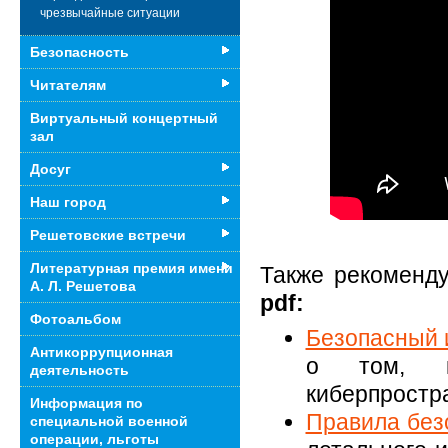
чрезвычайные ситуации
Безопасность
Читателям
Виртуальный концертный
зал
Досуг
Наш город
Решетовские встречи
Литературная премия имени
Также рекоменд
А. Л. Решетова
pdf:
Фотоальбом
Безопасный 
Антикоррупционная
о том, к
деятельность
киберпростра
Информация по
Правила без
специальной военной
операции, льготы