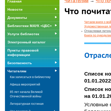
Читателям
→
Что по
Главная
Новости
Документы
Читаем книги о во
Библиотеки МАУК «ЦБС»
Художественная л
Отраслевая литер
Услуги библиотек
Книги по рукодели
Электронный каталог
Пункты правовой
информации
Безопасность
Читателям
Список н
Как записаться в библиотеку
01.01.2022
Афиша мероприятий
Список н
85 лет начала Великой
на 01.01.2
Отечественной войны
Условные 
Литературная гостиная