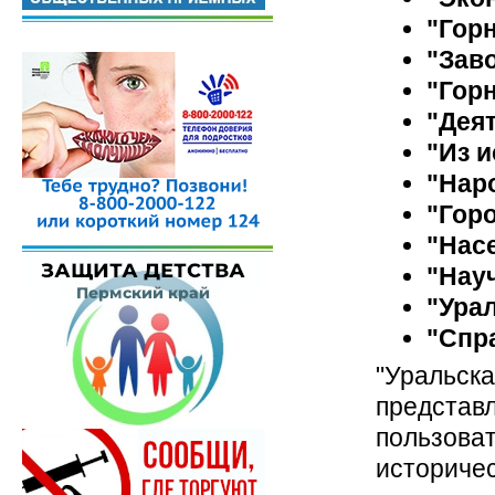
"Гор
"Зав
"Гор
"Дея
"Из 
"Нар
"Гор
"Нас
"Нау
"Ура
"Спр
"Уральска
представл
пользоват
историчес