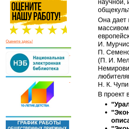
научной, 
общекуль
Она дает
массивом
европейск
Оцените здесь!
И. Мурчисо
П. Семено
(П. И. Ме
Немирович
любителям
Н. К. Чуп
В проект 
"Ура
"Эко
опис
"Эко