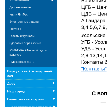
Березники
Что почитать?
ЦГБ – Цен
Детское чтение
ЦДБ – Цен
Книги ЛитРес
А.Гайдара
Электронные издания
3,4,5,6,7,
Ресурсы
Усольские
Газеты и журналы
УГБ - Усол
Здоровый образ жизни
УДБ - Усол
КУЛЬТУРА.РФ – твой гид по
2,8,13,14,
культуре
Контакты 
Пушкинская карта
"Контакты"
Виртуальный концертный
зал
Досуг
Наш город
С во
Решетовские встречи
— 