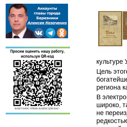
культуре 
Цель этог
богатейш
региона к
В электро
широко, т
не переи
редкостью