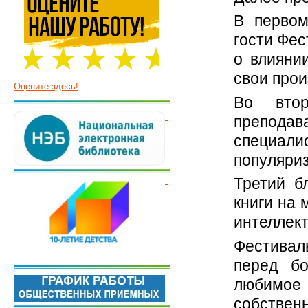
В первом
гости Фес
о влияни
свои прои
Оцените здесь!
Во втор
преподав
специали
популяриз
Третий б
книги на 
интеллект
Фестивал
перед бо
любимое
собстве