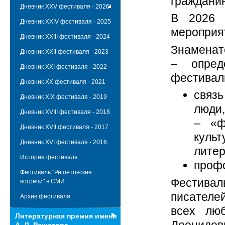
гражданин
Дневник XXV фестиваля - 2026
В 2026 
Дневник XXIV фестиваля - 2025
мероприят
Дневник XXIII фестиваля - 2024
Знаменат
Дневник XXII фестиваля - 2023
– опре
Дневник XXI фестиваля - 2022
фестивал
Дневник XX фестиваля - 2021
связ
Дневник XIX фестиваля - 2019
люди
Дневник XVIII фестиваля - 2018
– «ф
Дневник XVII фестиваля - 2017
культ
Дневник XVI фестиваля - 2016
литер
История фестиваля
проф
Фестиваль "Решетовские
Фестива
встречи" в СМИ
писателей
Архив фестиваля
всех люб
Литературная премия имени
Леонидов