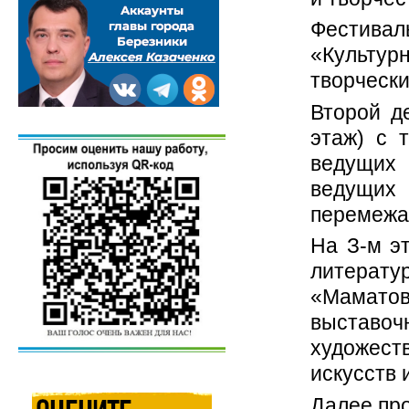
Фестивал
«Культур
творчески
Второй д
этаж) с 
ведущих
ведущих
перемежа
На З-м э
литерат
«Мамат
выставо
художес
искусств 
Далее про