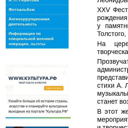
А. Л. Решетова
XXV Фест
Фотоальбом
рождения
Антикоррупционная
деятельность
у памятн
Толстого, 
Информация по
специальной военной
На цере
операции, льготы
творческа
Прозвуч
админи
представ
стихи А. 
музыкаль
станет во
Узнайте больше об истории страны,
искусстве и планируйте культурные
В этот ж
выходные на портале "Культура.РФ"
мероприя
и творчес