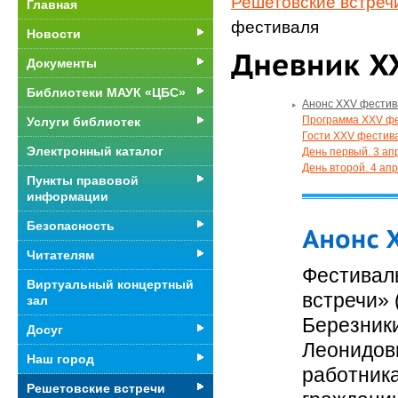
Решетовские встреч
Главная
фестиваля
Новости
Документы
Библиотеки МАУК «ЦБС»
Анонс XXV фестив
Программа XXV ф
Услуги библиотек
Гости XXV фестив
Электронный каталог
День первый. 3 ап
День второй. 4 ап
Пункты правовой
информации
Безопасность
Читателям
Фестивал
Виртуальный концертный
встречи» 
зал
Березник
Досуг
Леонидов
Наш город
работник
Решетовские встречи