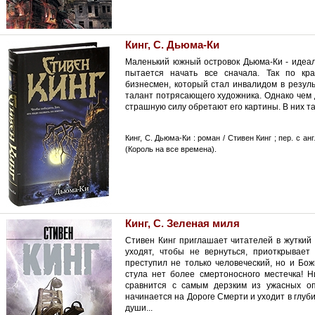
Кинг, С. Дьюма-Ки
Маленький южный островок Дьюма-Ки - идеал
пытается начать все сначала. Так по кр
бизнесмен, который стал инвалидом в резуль
талант потрясающего художника. Однако чем 
страшную силу обретают его картины. В них та
Кинг, С. Дьюма-Ки : роман / Стивен Кинг ; пер. с англ
(Король на все времена).
Кинг, С. Зеленая миля
Стивен Кинг приглашает читателей в жуткий 
уходят, чтобы не вернуться, приоткрывает
преступил не только человеческий, но и Бож
стула нет более смертоносного местечка! Н
сравнится с самым дерзким из ужасных оп
начинается на Дороге Смерти и уходит в глу
души...