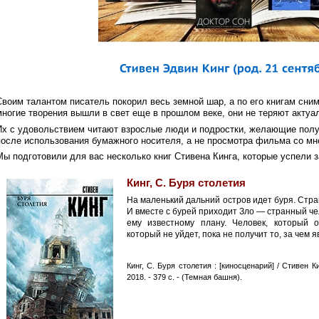
Своим талантом писатель покорил весь земной шар, а по его книгам сни
многие творения вышли в свет еще в прошлом веке, они не теряют актуал
Их с удовольствием читают взрослые люди и подростки, желающие пол
после использования бумажного носителя, а не просмотра фильма со м
Мы подготовили для вас несколько книг Стивена Кинга, которые успели з
Кинг, С. Буря столетия
На маленький дальний остров идет буря. Стра
И вместе с бурей приходит Зло — странный че
ему известному плану. Человек, который о
который не уйдет, пока не получит то, за чем яв
Кинг, С. Буря столетия : [киносценарий] / Стивен Ки
2018. - 379 с. - (Темная башня).