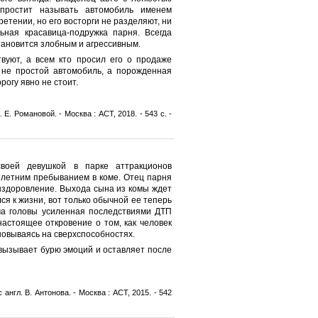
простит называть автомобиль именем
етении, но его восторги не разделяют, ни
ьная красавица-подружка парня. Всегда
тановится злобным и агрессивным.
вуют, а всем кто просил его о продаже
 не простой автомобиль, а порожденная
огу явно не стоит.
. Е. Романовой. - Москва : АСТ, 2018. - 543 с. -
воей девушкой в парке аттракционов
илетним пребыванием в коме. Отец парня
ыздоровление. Выхода сына из комы ждет
ся к жизни, вот только обычной ее теперь
ма головы усиленная последствиями ДТП
настоящее откровение о том, как человек
новываясь на сверхспособностях.
вызывает бурю эмоций и оставляет после
с англ. В. Антонова. - Москва : АСТ, 2015. - 542