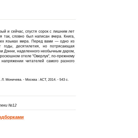
рый и сейчас, спустя сорок с лишним лет
я так, словно был написан вчера. Книга,
сех языках мира. Перед вами — одно из
т годы, десятилетия, но потрясающая
ки Дэнни, наделенного необычным даром,
роскошном отеле "Оверлук", по-прежнему
напряжении читателей самого разного
. Л. Моничева. - Москва : АСТ, 2014. - 543 с.
теки №12
одборками