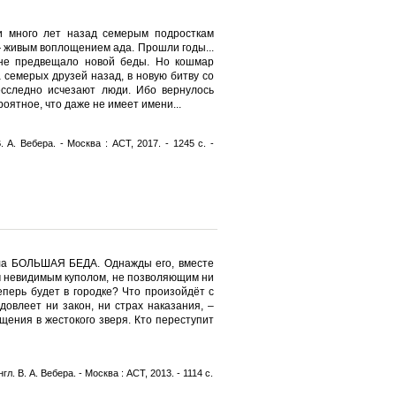
и много лет назад семерым подросткам
 живым воплощением ада. Прошли годы...
, не предвещало новой беды. Но кошмар
 семерых друзей назад, в новую битву со
есследно исчезают люди. Ибо вернулось
оятное, что даже не имеет имени...
. А. Вебера. - Москва : АСТ, 2017. - 1245 с. -
гла БОЛЬШАЯ БЕДА. Однажды его, вместе
м невидимым куполом, не позволяющим ни
теперь будет в городке? Что произойдёт с
довлеет ни закон, ни страх наказания, –
щения в жестокого зверя. Кто переступит
гл. В. А. Вебера. - Москва : АСТ, 2013. - 1114 с.