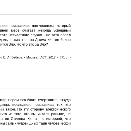
ьное пристанище для человека, который
айней мере считает некогда успешный
тате несчастного случая - но зато обрел
дольше живет он на Дьюма-Ки, тем более
ится Зло. Но что это за Зло?
. В. А. Вебера. - Москва : АСТ, 2017. - 671 с. -
мир тюремного блока смертников, откуда
 дверь последнего пристанища тех, кто
ий закон. По эту сторону электрического
ичто из того, что вы читали раньше, не
ытов Стивена Кинга - с историей, что
бины самых чудовищных тайн человеческой