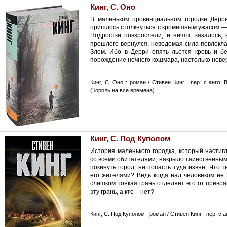
Кинг, С. Оно
В маленьком провинциальном городке Дерр
пришлось столкнуться с кромешным ужасом —
Подростки повзрослели, и ничто, казалось
прошлого вернулся, неведомая сила повлекла
Злом. Ибо в Дерри опять льется кровь и б
порождение ночного кошмара, настолько невер
Кинг, С. Оно : роман / Стивен Кинг ; пер. с англ. В
(Король на все времена).
Кинг, С. Под Куполом
История маленького городка, который насти
со всеми обитателями, накрыло таинственны
покинуть город, ни попасть туда извне. Что 
его жителями? Ведь когда над человеком не 
слишком тонкая грань отделяет его от превра
эту грань, а кто – нет?
Кинг, С. Под Куполом : роман / Стивен Кинг ; пер. с ан