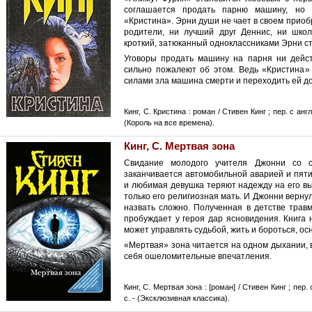
соглашается продать парню машину, но 
«Кристина». Эрни души не чает в своем приобр
родители, ни лучший друг Деннис, ни школ
кроткий, затюканный одноклассниками Эрни с
Уговоры продать машину на парня ни дейст
сильно пожалеют об этом. Ведь «Кристина»
силами зла машина смерти и переходить ей дор
Кинг, С. Кристина : роман / Стивен Кинг ; пер. с англ
(Король на все времена).
Кинг, С. Мертвая зона
Свидание молодого учителя Джонни со с
заканчивается автомобильной аварией и пят
и любимая девушка теряют надежду на его в
только его религиозная мать. И Джонни вернул
назвать сложно. Полученная в детстве трав
пробуждает у героя дар ясновидения. Книга 
может управлять судьбой, жить и бороться, ос
«Мертвая» зона читается на одном дыхании, 
себя ошеломительные впечатления.
Кинг, С. Мертвая зона : [роман] / Стивен Кинг ; пер. 
с. - (Эксклюзивная классика).