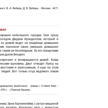
англ. В. А. Вебера, Д. В. Вебера. - Москва : АСТ,
ных
краине небольшого городка. Они сразу
соседом Джудом Крэндаллом, который и
а их домом ведет на кладбище домашних
ями хоронили своих умерших домашних
не таким уж безобидным. За его пределами
ым духом Вендиго.
скресают и возвращаются домой. Когда
есами грузовика, Джут отводит Луиса на
 жестоким и агрессивным. А еще на этом
 людей. Вот только отца ведомого зовом
домашних жывотных) : роман / Стивен Кинг ;
 478 с. - (Темная башня).
чника Эрни Каннингейма с ретро-машиной
го взгляда. Владелец авто с легкостью