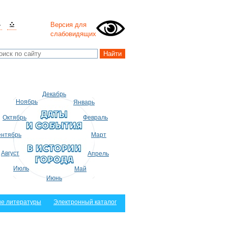
Версия для
слабовидящих
Декабрь
Ноябрь
Январь
Октябрь
Февраль
нтябрь
Март
Август
Апрель
Июль
Май
Июнь
е литературы
Электронный каталог