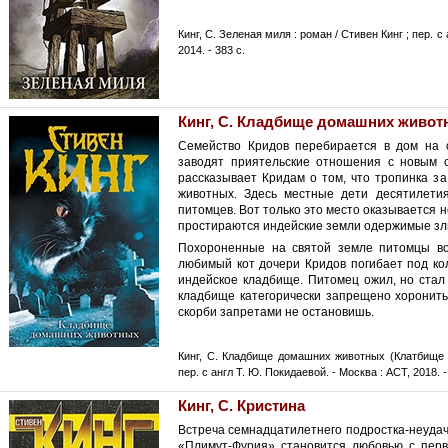
Кинг, С. Зеленая миля : роман / Стивен Кинг ; пер. с 
2014. - 383 с.
Кинг, С. Кладбище домашних живот
Семейство Кридов перебирается в дом на о
заводят приятельские отношения с новым 
рассказывает Кридам о том, что тропинка з
животных. Здесь местные дети десятилети
питомцев. Вот только это место оказывается 
простираются индейские земли одержимые зл
Похороненные на святой земле питомцы во
любимый кот дочери Кридов погибает под кол
индейское кладбище. Питомец ожил, но стал
кладбище категорически запрещено хоронить
скорби запретами не остановишь.
Кинг, С. Кладбище домашних животных (Клатбище 
пер. с англ Т. Ю. Покидаевой. - Москва : АСТ, 2018. -
Кинг, С. Кристина
Встреча семнадцатилетнего подростка-неуда
«Плимут-Фурия» становится любовью с перво