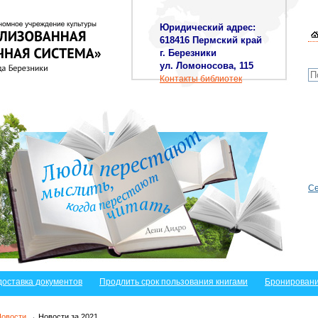
Юридический адрес:
618416 Пермский край
г. Березники
ул. Ломоносова, 115
Контакты библиотек
Се
доставка документов
Продлить срок пользования книгами
Бронировани
Новости
→ Новости за 2021