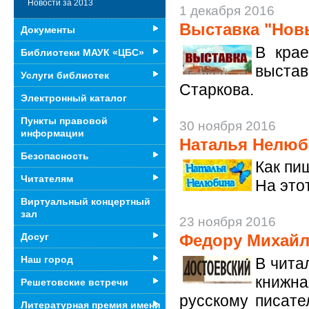
Новости за 2013
1 декабря 2016
Выставка "Нов
Документы
В кра
Библиотеки МАУК «ЦБС»
выстав
Услуги библиотек
Старкова.
Электронный каталог
Пункты правовой
30 ноября 2016
информации
Наталья Нелюби
Безопасность
Как пи
Читателям
На это
Виртуальный концертный
зал
23 ноября 2016
Досуг
Федору Михайло
Наш город
В чита
книжн
Решетовские встречи
русскому писате
Литературная премия имени