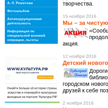
творчества.
А. Л. Решетова
Фотоальбом
15 ноября 2016
Антикоррупционная
Мы – за чистую
деятельность
«Сообщ
Информация по
специальной военной
продо
операции, льготы
акция.
12 ноября 2016
Детский нового
Дороги
библи
городском новог
Узнайте больше об истории страны,
друзей к себе по
искусстве и планируйте культурные
выходные на портале "Культура.РФ"
2 ноября 2016