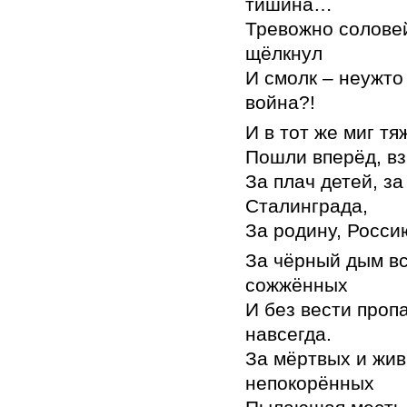
тишина…
Тревожно соловей
щёлкнул
И смолк – неужто
война?!
И в тот же миг т
Пошли вперёд, вз
За плач детей, за
Сталинграда,
За родину, Росси
За чёрный дым в
сожжённых
И без вести проп
навсегда.
За мёртвых и жи
непокорённых