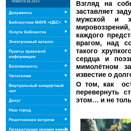
Новости за 2013
Взгляд на соб
заставляет зад
Документы
мужской и же
Библиотеки МАУК «ЦБС»
мировоззрений,
Услуги библиотек
каждого предст
врагом, над с
Электронный каталог
такого хрупког
Пункты правовой
информации
сердца и поэ
мимолётном з
Безопасность
известие о дол
Читателям
О том, как ос
Виртуальный концертный
зал
перевернуть 
этом… и не толь
Досуг
Наш город
Решетовские встречи
Литературная премия имени