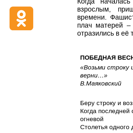
Когда началас
взрослым, приш
времени. Фашист
плач матерей –
отразились в её 
ПОБЕДНАЯ ВЕС
«Возьми строку 
верни…»
В.Маяковский
Беру строку и во
Когда последней 
огневой
Столетья одного 