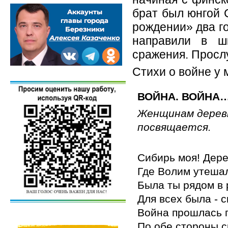
брат был юнгой 
рождении» два го
направили в ш
сражения. Просл
Стихи о войне у 
ВОЙНА. ВОЙНА
Женщинам дерев
посвящается.
Сибирь моя! Дере
Где Волим утешал
Была ты рядом в 
Для всех была - 
Война прошлась п
По обе стороны с