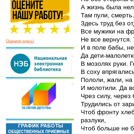
А жизнь была нел
Там пули, смерт
Здесь труд без от
Все мужики на фр
Не все вернутся. 
Оцените здесь!
И в поле бабы, 
Да дети-малолетк
В мозолях руки. 
В соху впрягалис
Пололи, жали, на
И молотили. Да в
Чрез силу, через 
Трудились от зари
Чтоб фронту хлеб
разлуки,
Чтоб больше не 