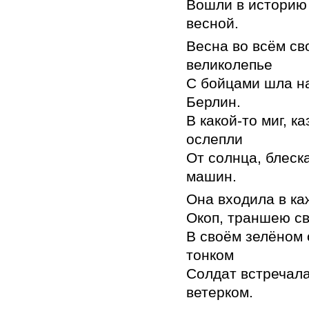
Вошли в историю
весной.
Весна во всём св
великолепье
С бойцами шла на
Берлин.
В какой-то миг, к
ослепли
От солнца, блеск
машин.
Она входила в ка
Окоп, траншею св
В своём зелёном
тонком
Солдат встречал
ветерком.