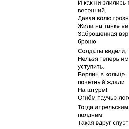
И как ни злились 
весенний,
Давая волю грозн
Жила на танке ве
Заброшенная взр
броню.
Солдаты видели, 
Нельзя теперь им
уступить.
Берлин в кольце.
почётный ждали
На штурм!
Огнём паучье лог
Тогда апрельским
полднем
Такая вдруг спус