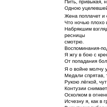
Пить, привыкая, 
Одною уцелевшей
Жена поплачет и 
Что ночью плохо 
Набрякшим взгля
ресницы
смотрю.
Воспоминания-по
Я жгу в бою с кре
От попадания бол
Я о войне молчу 
Медали спрятав, 
Рукою лёгкой, чу
Контузии снимает
Осколком в огнен
Исчезну я, как в 