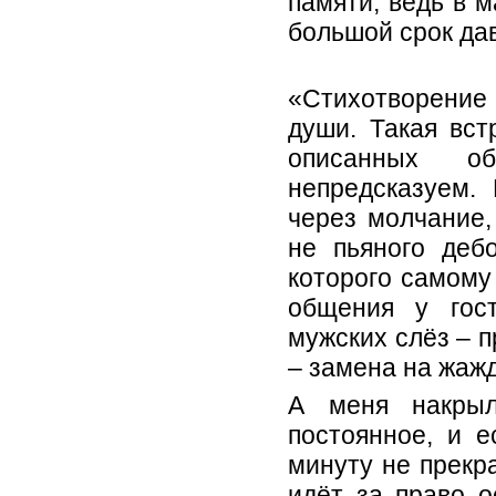
памяти, ведь в 
большой срок да
«Стихотворение 
души. Такая вст
описанных об
непредсказуем.
через молчание,
не пьяного деб
которого самому
общения у гос
мужских слёз – 
– замена на жаж
А меня накрыл
постоянное, и 
минуту не прекр
идёт за право о