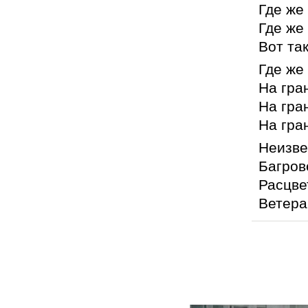
Где же
Где же
Вот так
Где же
На гра
На гра
На гра
Неизве
Багров
Расцве
Ветера