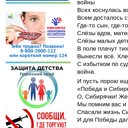
войны
Всех коснулась в
Всем досталось с
Где-то сын, где-
Слёзы вдов, мате
Слёзы малых дет
В поле плачут ти
Вынесли всё. Хле
С избытком по су
война.
И пусть порою ещ
«Победа и Сибир
О, Сибирячки! Ж
Мы помним вас и
Спасали жизнь Си
И для Победы дал