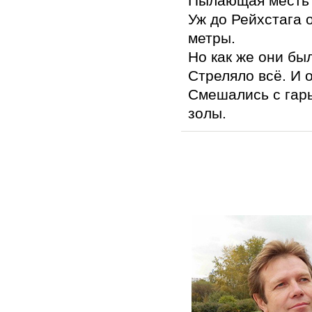
Пылающая месть 
Уж до Рейхстага 
метры.
Но как же они б
Стреляло всё. И 
Смешались с гар
золы.