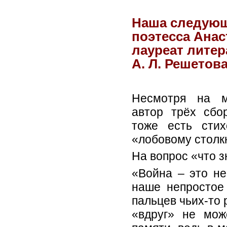
Наша следующ
поэтесса Ана
лауреат литер
А. Л. Решетов
Несмотря на м
автор трёх сбо
тоже есть стих
«лобовому столк
На вопрос «что з
«Война – это не
наше непростое 
пальцев чьих-то 
«вдруг» не мож