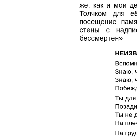
же, как и мои д
Толчком для е
посещение памя
стены с надпи
бессмертен»
НЕИЗВ
Вспомн
Знаю, 
Знаю, 
Побежд
Ты для
Позади
Ты не 
На пле
На груд