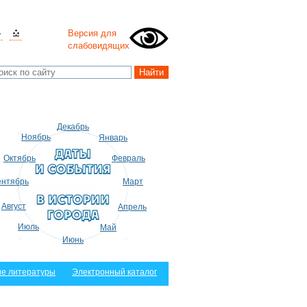
Версия для
слабовидящих
Декабрь
Ноябрь
Январь
Октябрь
Февраль
нтябрь
Март
Август
Апрель
Июль
Май
Июнь
е литературы
Электронный каталог