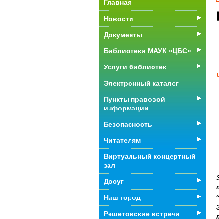
Главная
Новости
Документы
Библиотеки МАУК «ЦБС»
Услуги библиотек
Электронный каталог
Пункты правовой
информации
Безопасность
Читателям
Виртуальный концертный
зал
Досуг
Наш город
Решетовские встречи