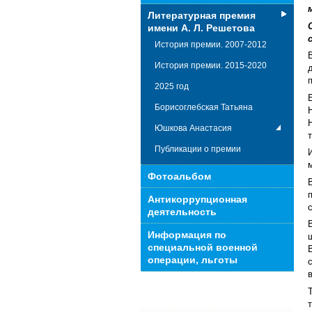
Литературная премия
имени А. Л. Решетова
История премии. 2007-2012
История премии. 2015-2020
2025 год
Борисоглебская Татьяна
Юшкова Анастасия
Публикации о премии
Фотоальбом
Антикоррупционная
деятельность
Информация по
специальной военной
операции, льготы