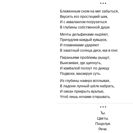
* * *
Блаженным сном на миг забыться,
Вкусить его простецкий шик,
И с аквалангом погрузиться
В глубины собственной души.
Мечты дельфинами ныряют,
Причудлив каждый кувырок,
И плавниками ударяют
В закатный солнца диск, как в гонг.
Пираньями проблемы рыщут,
Выискивая, где щипнуть,
И камбалой ползут по днищу
Подвохи, маскируя суть.
Из глубины наверх всплывая,
В ладони лунный шёлк набрать,
И океан прикрыть вуалью,
Чтоб лишь ночами открывать.
* * *
Ты.
Цветы.
Поцелуи.
Речи.