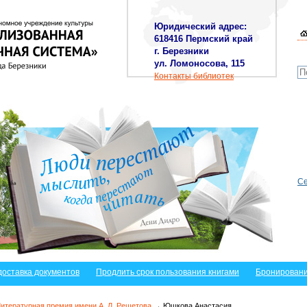
Юридический адрес:
618416 Пермский край
г. Березники
ул. Ломоносова, 115
Контакты библиотек
Се
доставка документов
Продлить срок пользования книгами
Бронировани
итературная премия имени А. Л. Решетова
→ Юшкова Анастасия