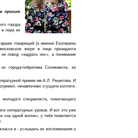
це просит
ного города
 и пора их
старших товарищей (а именно Екатерины
 московское жюри в лице президента
 не повод «задрать нос», а понимание
из города-побратима Соликамска, из
тературной премии им.А.Л. Решетова. И
рогремел, ненавязчиво сгущали коллеги,
 молодого специалиста, помогающего
те литературных уроков. И вот это уже
и «на одной волне», у тебя появляется
.
классе и - услышать их воспоминания о