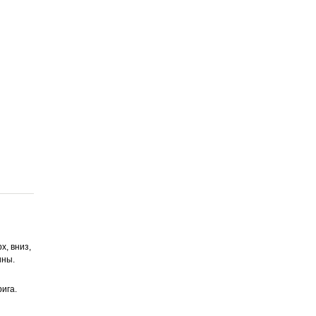
х, вниз,
ины.
ига.