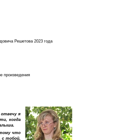
довича Решетова 2023 года
ые произведения
 отвечу я
ти, когда
малыша.
отому что
 с тобой,