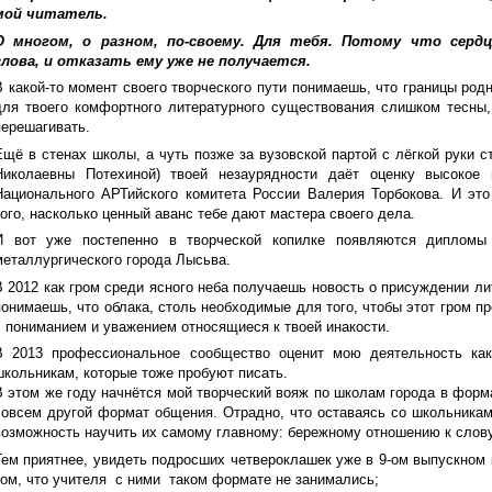
мой читатель.
О многом, о разном, по-своему. Для тебя. Потому что серд
слова, и отказать ему уже не получается.
В какой-то момент своего творческого пути понимаешь, что границы род
для твоего комфортного литературного существования слишком тесны,
перешагивать.
Ещё в стенах школы, а чуть позже за вузовской партой с лёгкой руки 
Николаевны Потехиной) твоей незаурядности даёт оценку высокое
Национального АРТийского комитета России Валерия Торбокова. И это
того, насколько ценный аванс тебе дают мастера своего дела.
И вот уже постепенно в творческой копилке появляются дипломы 
металлургического города Лысьва.
В 2012 как гром среди ясного неба получаешь новость о присуждении ли
понимаешь, что облака, столь необходимые для того, чтобы этот гром п
с пониманием и уважением относящиеся к твоей инакости.
В 2013 профессиональное сообщество оценит мою деятельность как
школьникам, которые тоже пробуют писать.
В этом же году начнётся мой творческий вояж по школам города в форма
совсем другой формат общения. Отрадно, что оставаясь со школьникам
возможность научить их самому главному: бережному отношению к слову
Тем приятнее, увидеть подросших четвероклашек уже в 9-ом выпускном 
том, что учителя с ними таком формате не занимались;