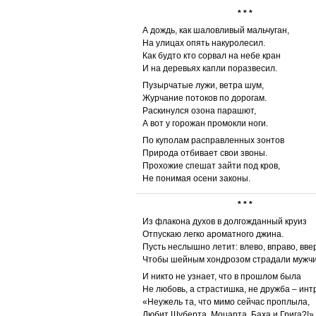
* * *
А дождь, как шаловливый мальчуган,
На улицах опять накуролесил.
Как будто кто сорвал на небе кран
И на деревьях капли поразвесил.
Пузырчатые лужи, ветра шум,
Журчание потоков по дорогам.
Раскинулся озона парашют,
А вот у горожан промокли ноги.
По куполам расправленных зонтов
Природа отбивает свои звоны.
Прохожие спешат зайти под кров,
Не понимая осени законы.
* * *
Из флакона духов в долгожданный круиз
Отпускаю легко ароматного джина.
Пусть неслышно летит: влево, вправо, ввер
Чтобы шейным хондрозом страдали мужч
И никто не узнает, что в прошлом была
Не любовь, а страстишка, не дружба – интр
«Неужель та, что мимо сейчас проплыла,
Любит Шуберта, Моцарта, Баха и Грига?!»