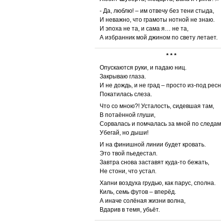
- Да, люблю! – им отвечу без тени стыда,
И неважно, что грамоты нотной не знаю.
И эпоха не та, и сама я… не та,
А избранник мой джином по свету летает.
* * *
Опускаются руки, и падаю ниц.
Закрываю глаза.
И не дождь, и не град – просто из-под рес
Покатилась слеза.
Что со мною?! Усталость, сидевшая там,
В потаённой глуши,
Сорвалась и помчалась за мной по следам
Убегай, но дыши!
И на финишной линии будет кровать.
Это твой пьедестал.
Завтра снова заставят куда-то бежать,
Не стони, что устал.
Хапни воздуха грудью, как парус, сполна.
Киль, семь футов – вперёд.
А иначе солёная жизни волна,
Вдарив в темя, убьёт.