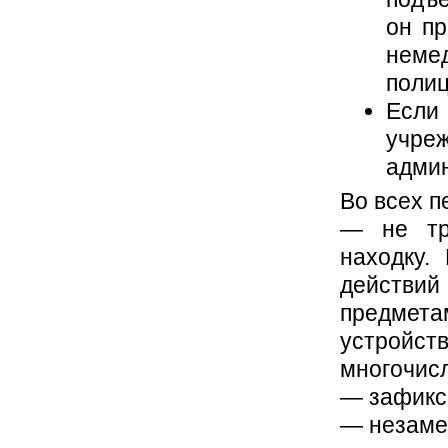
он пр
немед
полиц
Если
учре
админ
Во всех п
— не тро
находку.
действ
предмет
устройс
многочис
— зафикс
— незаме