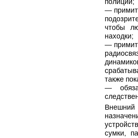
полиции;
— примит
подозрит
чтобы л
находки;
— примит
радиосвя
динамико
срабаты
также пок
— обяза
следстве
Внешний 
назначе
устройст
сумки, па