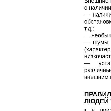
Внешние 
о наличии
— наличи
обстанов
т.д.;
— необыч
— шумы и
(характе
низкочас
— уста
различны
внешним п
ПРАВИЛ
ЛЮДЕЙ 
• в при