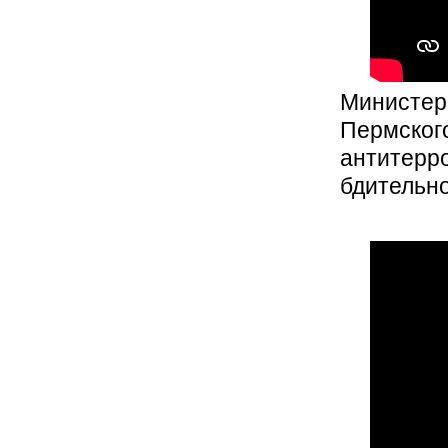
Министер
Пермског
антитерр
бдительн