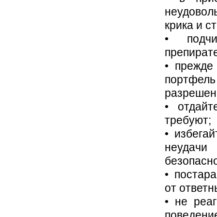
неудовол
крика и с
• подчи
препирате
• прежде
портфел
разрешен
• отдайт
требуют;
• избега
неудачи 
безопасно
• постар
от ответн
• не реа
поведение