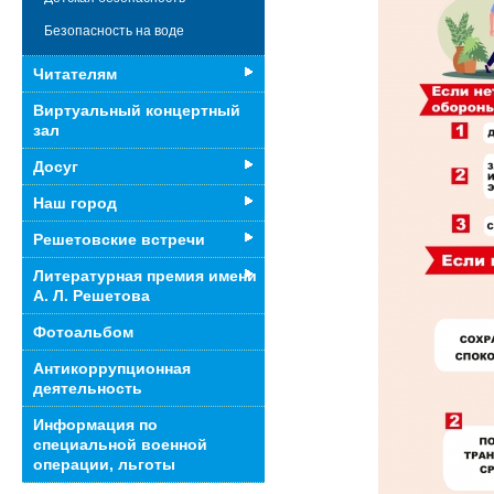
Безопасность на воде
Читателям
Виртуальный концертный
зал
Досуг
Наш город
Решетовские встречи
Литературная премия имени
А. Л. Решетова
Фотоальбом
Антикоррупционная
деятельность
Информация по
специальной военной
операции, льготы