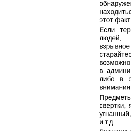
обнаруже
находитьс
этот факт
Если тер
людей, 
взрывное
старайт
возможно
в админи
либо в с
внимания
Предметы
свертки, 
угнанный,
и т.д.