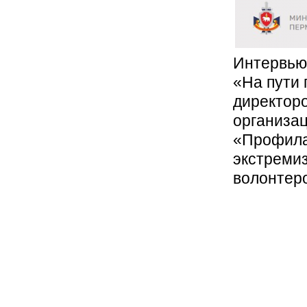
Интервью
«На пути 
директор
организац
«Профила
экстремиз
волонтер