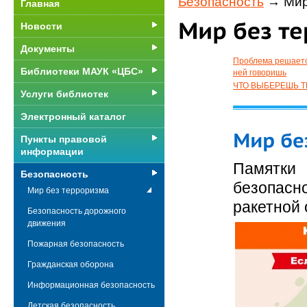
Безопасность
→ Мир
Главная
Новости
Документы
Проблема решается
Библиотеки МАУК «ЦБС»
ней говоришь
ЧТО ВЫБЕРЕШЬ 
Услуги библиотек
Электронный каталог
Пункты правовой
информации
Памятки
Безопасность
безопас
Мир без терроризма
ракетной 
Безопасность дорожного
движения
Пожарная безопасность
Гражданская оборона
Информационная безопасность
Детская безопасность