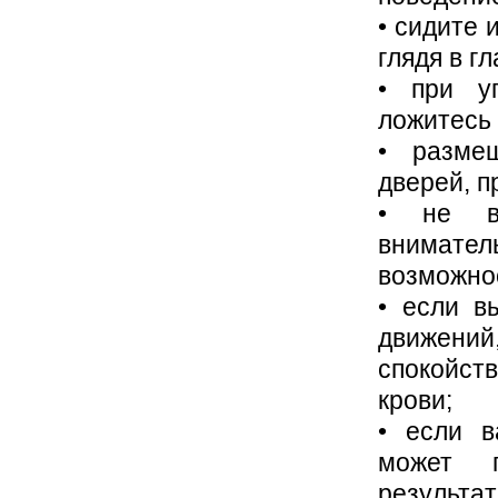
• сидите 
глядя в г
• при уг
ложитесь 
• разме
дверей, п
• не вп
внимате
возможнос
• если в
движений
спокойс
крови;
• если в
может п
результат