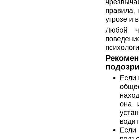
чрезвыча
правила,
угрозе и 
Любой ч
поведени
психологи
Реко
подозри
Если 
обще
наход
она 
уста
водит
Если
подъе