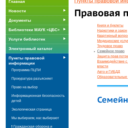
Пункты правовой и
Главная
Новости
Документы
Книги и буклеты
Библиотеки МАУК «ЦБС»
Наркотики и закон
Квартирный вопро
Услуги библиотек
Медицинские услу
Трудовое право
Электронный каталог
Семейное право
Защита прав потр
Пункты правовой
Взаимодействие с
информации
власти
Программа ПЦПИ
Авто и ГИБДД
Образовательные 
Прокуратура разъясняет
Право на выбор
Информационная безопасность
детей
Экологическая страница
Мы выбираем, нас выбирают
❗ Гражданская оборона и