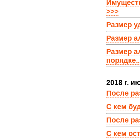
Имуществ
>>>
Размер у
Размер а
Размер а
порядке..
2018 г. и
После ра
С кем буд
После раз
С кем ос