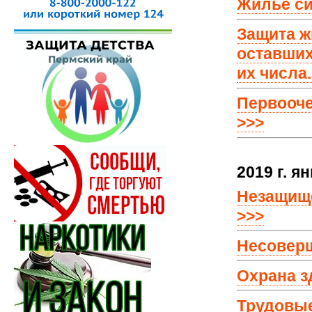
Жилье си
Защита ж
оставших
их числа.
Первооче
>>>
2019 г. я
Незащище
>>>
Несоверш
Охрана з
Трудовые