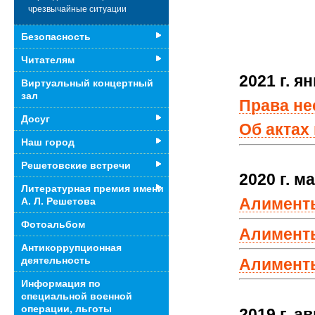
чрезвычайные ситуации
Безопасность
Читателям
2021 г. я
Виртуальный концертный
зал
Права не
Досуг
Об актах
Наш город
Решетовские встречи
2020 г. м
Литературная премия имени
Алименты
А. Л. Решетова
Фотоальбом
Алименты
Антикоррупционная
деятельность
Алименты
Информация по
специальной военной
операции, льготы
2019 г.
ав