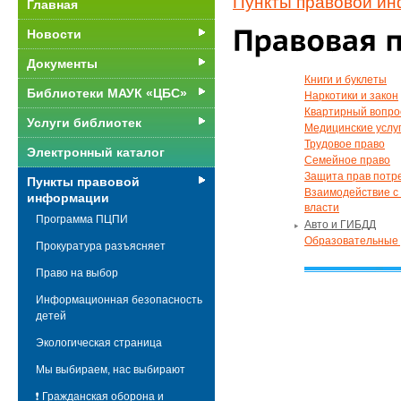
Пункты правовой и
Главная
Новости
Документы
Книги и буклеты
Библиотеки МАУК «ЦБС»
Наркотики и закон
Квартирный вопро
Услуги библиотек
Медицинские услу
Трудовое право
Электронный каталог
Семейное право
Защита прав потр
Пункты правовой
Взаимодействие с
информации
власти
Программа ПЦПИ
Авто и ГИБДД
Образовательные 
Прокуратура разъясняет
Право на выбор
Информационная безопасность
детей
Экологическая страница
Мы выбираем, нас выбирают
❗ Гражданская оборона и