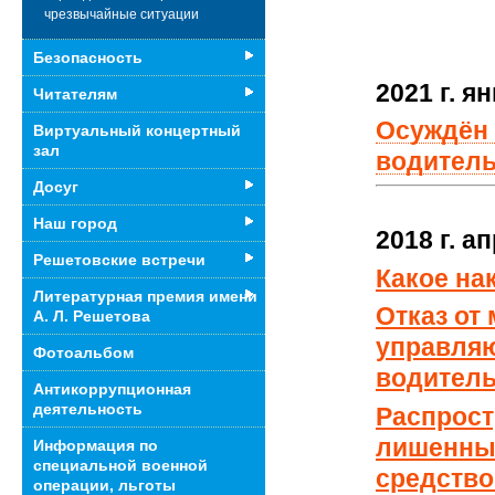
чрезвычайные ситуации
Безопасность
2021 г. я
Читателям
Осуждён 
Виртуальный концертный
зал
водитель
Досуг
Наш город
2018 г. а
Решетовские встречи
Какое на
Литературная премия имени
Отказ от
А. Л. Решетова
управля
Фотоальбом
водитель
Антикоррупционная
деятельность
Распрост
лишенных
Информация по
специальной военной
средств
операции, льготы