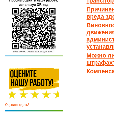
транспор
Причинен
вреда зд
Виновно
движени
админ
устанавл
Можно ли
штрафах
Компенса
Оцените здесь!