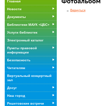
Главная
Новости
←
Вернуться
Документы
Библиотеки МАУК «ЦБС»
Услуги библиотек
Электронный каталог
Пункты правовой
информации
Безопасность
Читателям
Виртуальный концертный
зал
Досуг
Наш город
Решетовские встречи