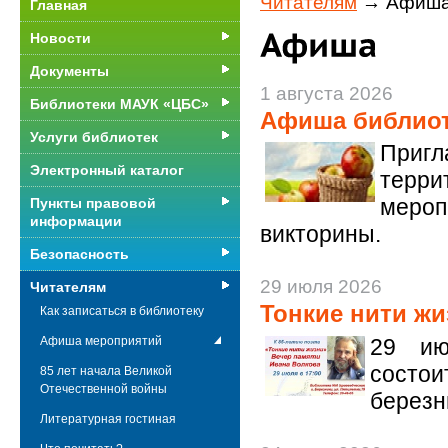
Читателям
→ Афиша
Главная
Новости
Документы
1 августа 2026
Библиотеки МАУК «ЦБС»
Афиша библиот
Услуги библиотек
Пригл
Электронный каталог
терри
мероп
Пункты правовой
информации
викторины.
Безопасность
29 июля 2026
Читателям
Тонкие нити жи
Как записаться в библиотеку
29 ию
Афиша мероприятий
сост
85 лет начала Великой
Отечественной войны
березн
Литературная гостиная