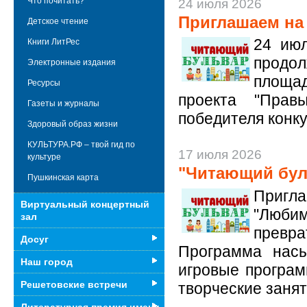
Что почитать?
24 июля 2026
Приглашаем на
Детское чтение
24 июл
Книги ЛитРес
продо
Электронные издания
площа
Ресурсы
проекта "Прав
Газеты и журналы
победителя конку
Здоровый образ жизни
КУЛЬТУРА.РФ – твой гид по
17 июля 2026
культуре
"Читающий бул
Пушкинская карта
Пригла
Виртуальный концертный
"Любим
зал
превра
Досуг
Программа насы
Наш город
игровые програм
Решетовские встречи
творческие занят