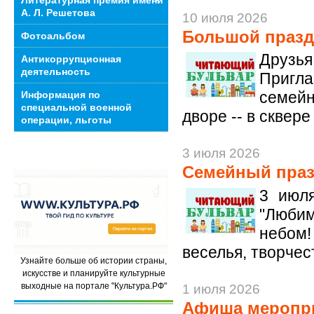
Литературная премия имени
А. Л. Решетова
10 июля 2026
Большой празд
Фотоальбом
Друзь
Антикоррупционная
деятельность
Пригла
семейн
Информация по
специальной военной
дворе -- в сквер
операции, льготы
3 июля 2026
Семейный пра
3 июля
"Люби
небом!
веселья, творчес
Узнайте больше об истории страны,
искусстве и планируйте культурные
выходные на портале "Культура.РФ"
1 июля 2026
Афиша меропр