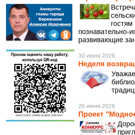
Встре
сельс
гостя
познавательн
развивающие зан
30 июня 2026
Неделя возвращ
Уважа
библ
тради
26 июня 2026
Проект "Модно
Доро
приг