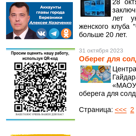
28 ок
заключ
лет у
женского клуба 
больше 20 лет.
31 октября 2023
Оберег для сол
Центра
Гайда
«МАОУ 
оберега для солд
Страница:
<<<
2