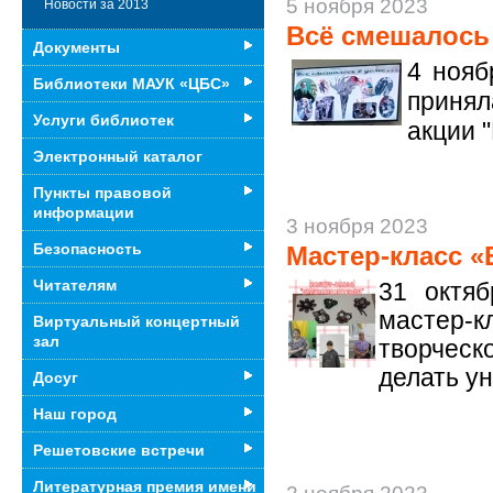
5 ноября 2023
Новости за 2013
Всё смешалось 
Документы
4 нояб
Библиотеки МАУК «ЦБС»
принял
Услуги библиотек
акции 
Электронный каталог
Пункты правовой
информации
3 ноября 2023
Безопасность
Мастер-класс «
Читателям
31 октя
мастер-к
Виртуальный концертный
зал
творческ
делать у
Досуг
Наш город
Решетовские встречи
Литературная премия имени