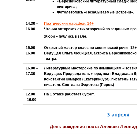
«Березниковский литературный след»: кни
викторина;
Фотолетопись «Незабываемые Встречи».
14.30 –
Поэтический марафон. 14+
16.00
Чтения авторских стихотворений по заданным пр
Жюри – публика в зале.
15.00-
Открытый мастер-класс по сценической речи 12+
16.00
Ведущая Ольга Любицкая, актриса Березниковско
театра.
16.00 –
Литературные мастерские по номинациям «Поэзия
17.30
Ведущие: Председатель жюри, поэт Владислав Др
Константин Комаров (Екатеринбург), писатель Тат
писатель Светлана Федотова (Пермь)
12.00
На 1 этаже работает буфет.
-16.00
День рождения поэта Алексея Леони