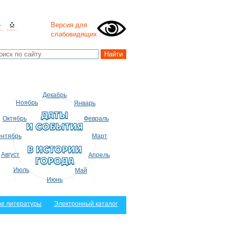
Версия для
слабовидящих
Декабрь
Ноябрь
Январь
Октябрь
Февраль
нтябрь
Март
Август
Апрель
Июль
Май
Июнь
е литературы
Электронный каталог