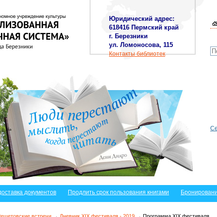
Юридический адрес:
618416 Пермский край
г. Березники
ул. Ломоносова, 115
Контакты библиотек
Се
доставка документов
Продлить срок пользования книгами
Бронировани
ешетовские встречи
→
Дневник XIX фестиваля - 2019
→ Программа XIX фестиваля