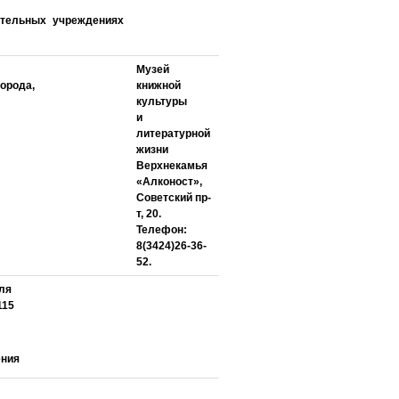
ательных учреждениях
Музей
города,
книжной
культуры
и
литературной
жизни
Верхнекамья
«Алконост»,
Советский пр-
т, 20.
Телефон:
8(3424)26-36-
52.
ля
115
ения