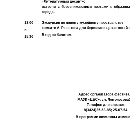
«Литературный десант»:
встречи с березниковскими поэтами в образов
города.
13.00
Экскурсия по новому музейному пространству –
комнате А. Решетова для березниковцев и гостей 
и
Вход по билетам.
15.30
Адрес организатора фестива
МАУК «ЦБС», ул. Ломоносова
Телефон для справок:
8(3424)25-68-85; 25-67-54.
В программе возможны измен