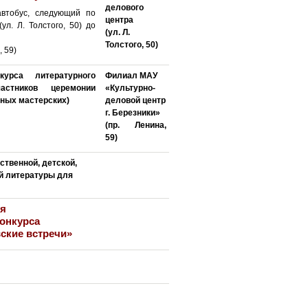
делового
автобус, следующий по
центра
л. Л. Толстого, 50) до
(ул. Л.
Толстого, 50)
, 59)
курса литературного
Филиал МАУ
стников церемонии
«Культурно-
рных мастерских)
деловой центр
г. Березники»
(пр. Ленина,
59)
твенной, детской,
й литературы для
ия
конкурса
ские встречи»