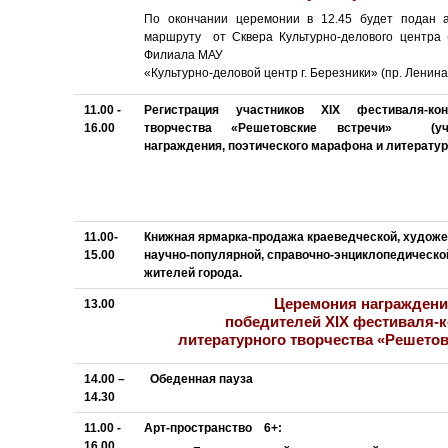
По окончании церемонии в 12.45 будет подан 
маршруту от Сквера Культурно-делового центра (у
Филиала МАУ
«Культурно-деловой центр г. Березники» (пр. Ленина
11.00 -
Регистрация участников XIX фестиваля-кон
16.00
творчества «Решетовские встречи» (уча
награждения, поэтического марафона и литерату
11.00-
Книжная ярмарка-продажа краеведческой, художес
15.00
научно-популярной, справочно-энциклопедическо
жителей города.
Церемония награжден
13.00
победителей XIX фестиваля-
литературного творчества «Решетов
14.00 –
Обеденная пауза
14.30
11.00 -
Арт-пространство 6+:
16.00