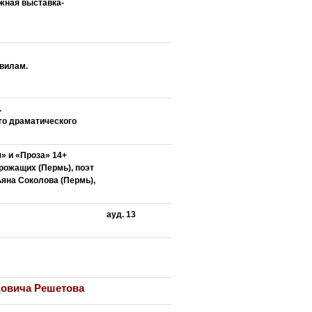
жная выставка-
авилам.
.
го драматического
» и «Проза» 14+
ожащих (Пермь), поэт
ьяна Соколова (Пермь),
ауд. 13
довича Решетова