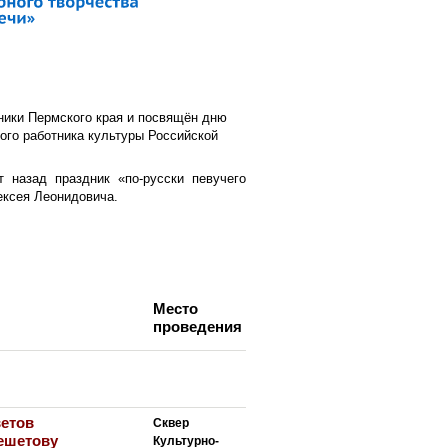
ники Пермского края и посвящён дню
ого работника культуры Российской
 назад праздник «по-русски певучего
ексея Леонидовича.
Место
проведения
етов
Сквер
Решетову
Культурно-