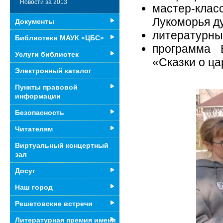
Новости за 2013
мастер-кл
Лукоморья д
Документы
литературны
Библиотеки МАУК «ЦБС»
программа 
Услуги библиотек
«Сказки о ца
Электронный каталог
Пункты правовой
информации
Безопасность
Читателям
Виртуальный концертный
зал
Досуг
Наш город
Решетовские встречи
Литературная премия имени