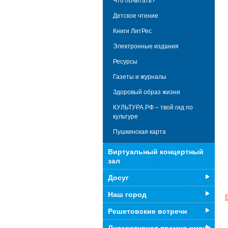
Что почитать?
Детское чтение
Книги ЛитРес
Электронные издания
Ресурсы
Газеты и журналы
Здоровый образ жизни
КУЛЬТУРА.РФ – твой гид по
культуре
Пушкинская карта
Виртуальный концертный
зал
Досуг
Наш город
Решетовские встречи