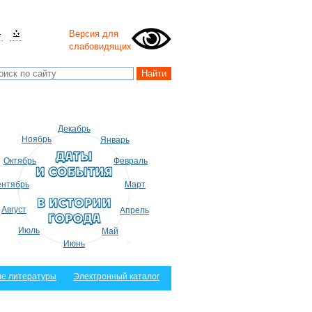
Версия для
слабовидящих
Декабрь
Ноябрь
Январь
Октябрь
Февраль
нтябрь
Март
Август
Апрель
Июль
Май
Июнь
е литературы
Электронный каталог