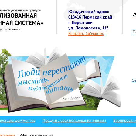
Юридический адрес:
618416 Пермский край
г. Березники
ул. Ломоносова, 115
Контакты библиотек
Се
доставка документов
Продлить срок пользования книгами
Бронировани
Читателям
→ Афиша мероприятий