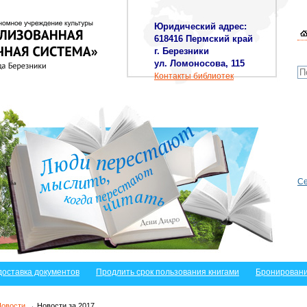
Юридический адрес:
618416 Пермский край
г. Березники
ул. Ломоносова, 115
Контакты библиотек
Се
доставка документов
Продлить срок пользования книгами
Бронировани
Новости
→ Новости за 2017