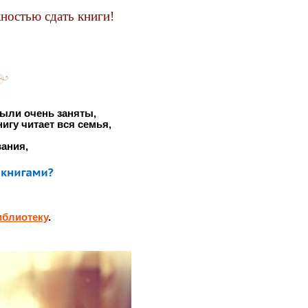
ностью сдать книги!
!
были очень заняты,
игу читает вся семья,
ания,
иблиотеку
.