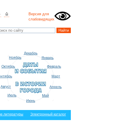
Версия для
слабовидящих
Декабрь
Ноябрь
Январь
Октябрь
Февраль
нтябрь
Март
Август
Апрель
Июль
Май
Июнь
е литературы
Электронный каталог