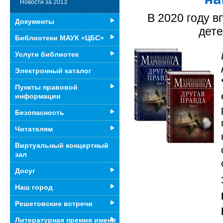
Новости за 2013
В 2020 году 
Документы
дете
Библиотеки МАУК «ЦБС»
Услуги библиотек
Электронный каталог
Пункты правовой
информации
Безопасность
Читателям
Виртуальный концертный
зал
Досуг
Наш город
Решетовские встречи
Литературная премия имени